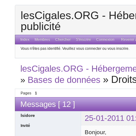
lesCigales.ORG - Héber
publicité
Index
Membres
Chercher
S'inscrire
Connexion
Revenir a
Vous n'êtes pas identifié.
Veuillez vous connecter ou vous inscrire.
lesCigales.ORG - Hébergement
»
Droit
»
Bases de données
Pages
1
Messages [ 12 ]
Isidore
25-01-2011 01
Invité
Bonjour,