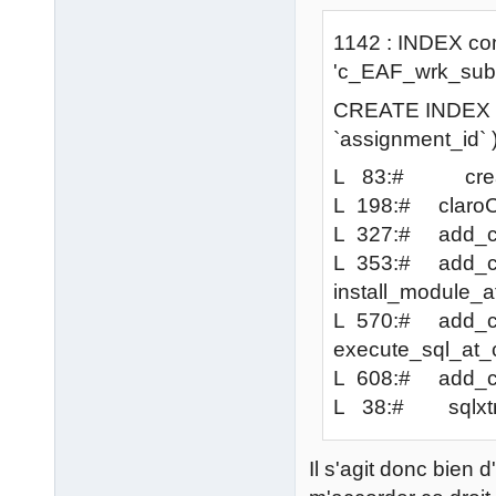
1142 : INDEX com
'c_EAF_wrk_sub
CREATE INDEX `
`assignment_id` 
L 83:# crea
L 198:# claroCo
L 327:# add_cou
L 353:# add_co
install_module_a
L 570:# add_co
execute_sql_at_c
L 608:# add_cou
L 38:# sqlxtra
Il s'agit donc bien