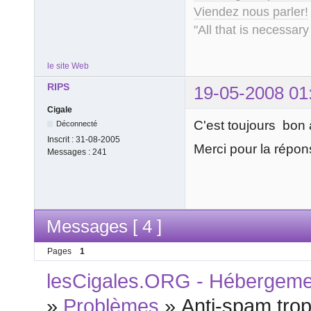
Viendez nous parler!
"All that is necessary
le site Web
RIPS
19-05-2008 01
Cigale
C'est toujours bon
Déconnecté
Inscrit :
31-08-2005
Merci pour la répo
Messages :
241
Messages [ 4 ]
Pages
1
lesCigales.ORG - Hébergement
»
Problèmes
»
Anti-spam trop