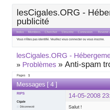
lesCigales.ORG - Héber
publicité
Index
Membres
Chercher
S'inscrire
Connexion
Revenir a
Vous n'êtes pas identifié.
Veuillez vous connecter ou vous inscrire.
lesCigales.ORG - Hébergement
»
Anti-spam tr
»
Problèmes
Pages
1
Messages [ 4 ]
RIPS
14-05-2008 23
Cigale
Salut !
Déconnecté