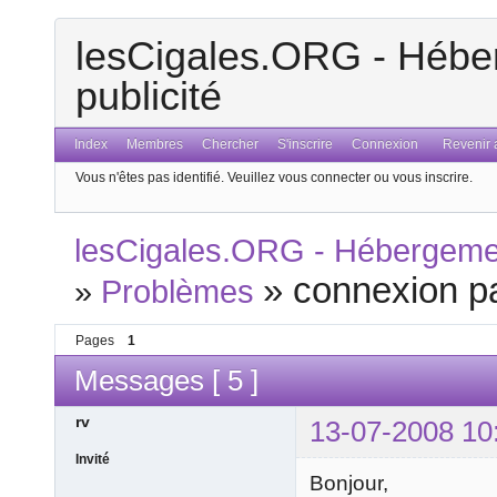
lesCigales.ORG - Héber
publicité
Index
Membres
Chercher
S'inscrire
Connexion
Revenir a
Vous n'êtes pas identifié.
Veuillez vous connecter ou vous inscrire.
lesCigales.ORG - Hébergement
»
connexion pa
»
Problèmes
Pages
1
Messages [ 5 ]
rv
13-07-2008 10
Invité
Bonjour,