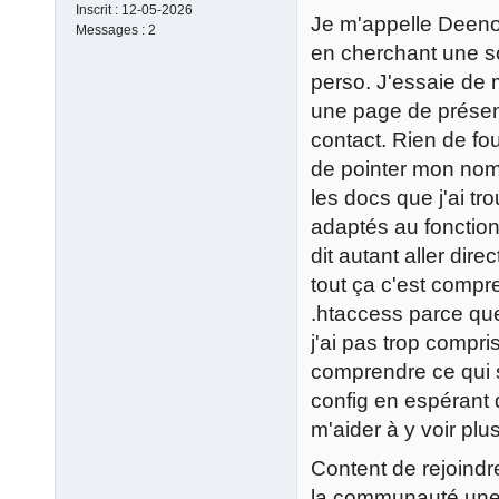
Inscrit :
12-05-2026
Je m'appelle Deeno,
Messages :
2
en cherchant une so
perso. J'essaie de 
une page de présen
contact. Rien de fo
de pointer mon nom 
les docs que j'ai t
adaptés au fonction
dit autant aller dir
tout ça c'est compr
.htaccess parce que
j'ai pas trop compri
comprendre ce qui 
config en espérant 
m'aider à y voir plus 
Content de rejoindr
la communauté une f