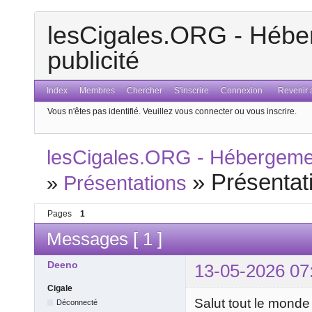
lesCigales.ORG - Héber
publicité
Index
Membres
Chercher
S'inscrire
Connexion
Revenir a
Vous n'êtes pas identifié.
Veuillez vous connecter ou vous inscrire.
lesCigales.ORG - Hébergement
»
Présentat
»
Présentations
Pages
1
Messages [ 1 ]
Deeno
13-05-2026 07
Cigale
Salut tout le monde 
Déconnecté