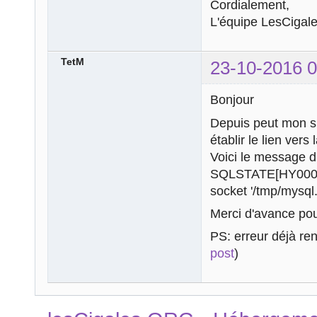
Cordialement,
L'équipe LesCigale
TetM
23-10-2016 0
Bonjour
Depuis peut mon si
établir le lien ver
Voici le message d'
SQLSTATE[HY000] [
socket '/tmp/mysql.
Merci d'avance pou
PS: erreur déjà re
post
)