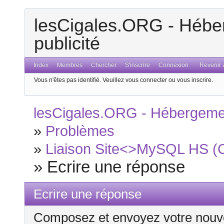
lesCigales.ORG - Héber
publicité
Index
Membres
Chercher
S'inscrire
Connexion
Revenir a
Vous n'êtes pas identifié.
Veuillez vous connecter ou vous inscrire.
lesCigales.ORG - Hébergement
»
Problèmes
»
Liaison Site<>MySQL HS (Ca
»
Ecrire une réponse
Ecrire une réponse
Composez et envoyez votre nouv