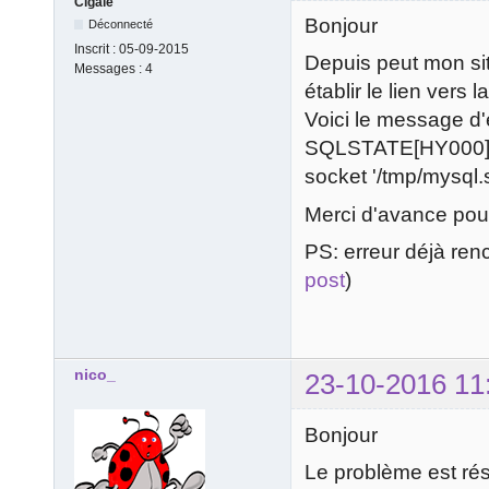
Cigale
Bonjour
Déconnecté
Inscrit :
05-09-2015
Depuis peut mon sit
Messages :
4
établir le lien vers
Voici le message d'
SQLSTATE[HY000] [2
socket '/tmp/mysql.
Merci d'avance pour
PS: erreur déjà ren
post
)
nico_
23-10-2016 11
Bonjour
Le problème est rés