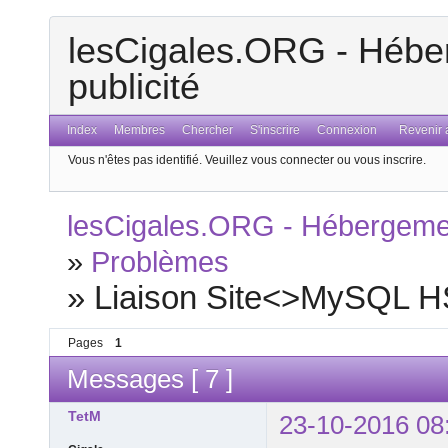
lesCigales.ORG - Héber
publicité
Index
Membres
Chercher
S'inscrire
Connexion
Revenir a
Vous n'êtes pas identifié.
Veuillez vous connecter ou vous inscrire.
lesCigales.ORG - Hébergement
»
Problèmes
»
Liaison Site<>MySQL HS 
Pages
1
Messages [ 7 ]
TetM
23-10-2016 08