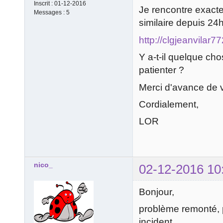
Inscrit :
01-12-2016
Je rencontre exact
Messages :
5
similaire depuis 24h
http://clgjeanvilar
Y a-t-il quelque chos
patienter ?
Merci d'avance de 
Cordialement,
LOR
nico_
02-12-2016 10
Bonjour,
problème remonté, p
incident.