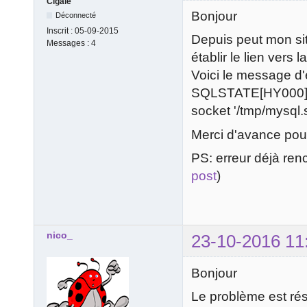
Cigale
Bonjour
Déconnecté
Inscrit :
05-09-2015
Depuis peut mon sit
Messages :
4
établir le lien vers
Voici le message d'
SQLSTATE[HY000] [2
socket '/tmp/mysql.
Merci d'avance pour
PS: erreur déjà ren
post
)
nico_
23-10-2016 11
Bonjour
Le problème est rés