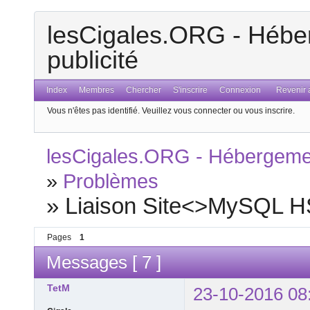
lesCigales.ORG - Héber
publicité
Index
Membres
Chercher
S'inscrire
Connexion
Revenir a
Vous n'êtes pas identifié.
Veuillez vous connecter ou vous inscrire.
lesCigales.ORG - Hébergement
»
Problèmes
»
Liaison Site<>MySQL HS 
Pages
1
Messages [ 7 ]
TetM
23-10-2016 08