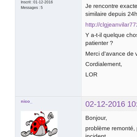
Inscrit :
01-12-2016
Je rencontre exact
Messages :
5
similaire depuis 24h
http://clgjeanvilar
Y a-t-il quelque chos
patienter ?
Merci d'avance de 
Cordialement,
LOR
nico_
02-12-2016 10
Bonjour,
problème remonté, p
incident.