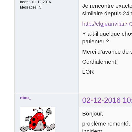
Inscrit :
01-12-2016
Je rencontre exact
Messages :
5
similaire depuis 24h
http://clgjeanvilar
Y a-t-il quelque chos
patienter ?
Merci d'avance de 
Cordialement,
LOR
nico_
02-12-2016 10
Bonjour,
problème remonté, p
incident.