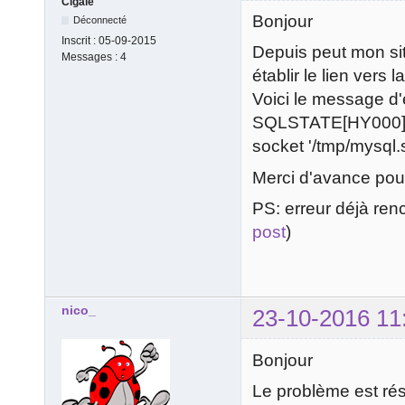
Cigale
Bonjour
Déconnecté
Inscrit :
05-09-2015
Depuis peut mon sit
Messages :
4
établir le lien vers
Voici le message d'
SQLSTATE[HY000] [2
socket '/tmp/mysql.
Merci d'avance pour
PS: erreur déjà ren
post
)
nico_
23-10-2016 11
Bonjour
Le problème est rés