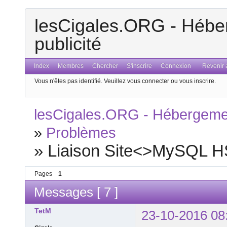
lesCigales.ORG - Héber
publicité
Index
Membres
Chercher
S'inscrire
Connexion
Revenir a
Vous n'êtes pas identifié.
Veuillez vous connecter ou vous inscrire.
lesCigales.ORG - Hébergement
»
Problèmes
»
Liaison Site<>MySQL HS 
Pages
1
Messages [ 7 ]
TetM
23-10-2016 08