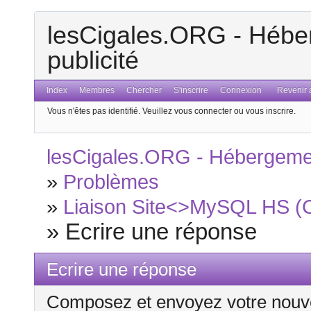
lesCigales.ORG - Héber
publicité
Index
Membres
Chercher
S'inscrire
Connexion
Revenir a
Vous n'êtes pas identifié.
Veuillez vous connecter ou vous inscrire.
lesCigales.ORG - Hébergement
»
Problèmes
»
Liaison Site<>MySQL HS (Ca
»
Ecrire une réponse
Ecrire une réponse
Composez et envoyez votre nouv