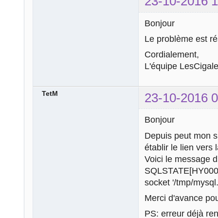
23-10-2016 1
Bonjour
Le problème est ré
Cordialement,
L'équipe LesCigale
TetM
23-10-2016 0
Bonjour
Depuis peut mon si
établir le lien ver
Voici le message d'
SQLSTATE[HY000] [
socket '/tmp/mysql.
Merci d'avance pou
PS: erreur déjà re