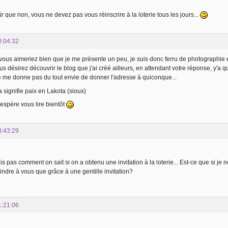
ûr que non, vous ne devez pas vous réinscrire à la loterie tous les jours...
0:04:32
vous aimeriez bien que je me présente un peu, je suis donc ferru de photographie 
ous désirez découvrir le blog que j'ai créé ailleurs, en attendant votre réponse, y'a q
e me donne pas du tout envie de donner l'adresse à quiconque...
 signifie paix en Lakota (sioux)
 j'espère vous lire bientôt
3:43:29
ais pas comment on sait si on a obtenu une invitation à la loterie... Est-ce que si je n
indre à vous que grâce à une gentille invitation?
1:21:06