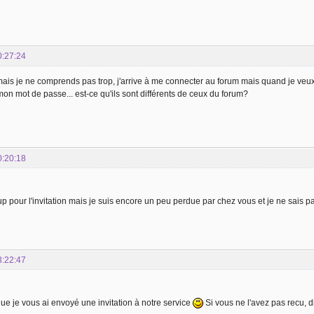
0:27:24
ais je ne comprends pas trop, j'arrive à me connecter au forum mais quand je veux
 mon mot de passe... est-ce qu'ils sont différents de ceux du forum?
0:20:18
 pour l'invitation mais je suis encore un peu perdue par chez vous et je ne sais pas
3:22:47
ue je vous ai envoyé une invitation à notre service
Si vous ne l'avez pas recu, d