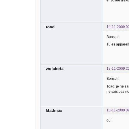
envoyée n'exis
toad
14-11-2009 0
Bonsoir,
Tu es appareme
wolakota
13-11-2009 2
Bonsoir,
Toad, je ne sai
ne sais pas n
Madmax
13-11-2009 0
oui