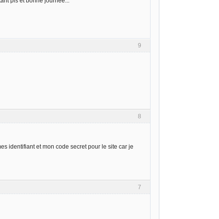
ant pis et bonne journée...
9
8
mes identifiant et mon code secret pour le site car je
7