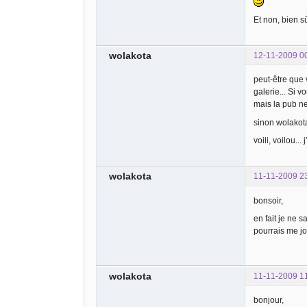
Et non, bien s
wolakota
12-11-2009 0
peut-être que 
galerie... Si v
mais la pub n
sinon wolakota
voili, voilou...
wolakota
11-11-2009 2
bonsoir,
en fait je ne s
pourrais me jo
wolakota
11-11-2009 1
bonjour,