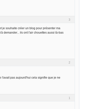
3
et je souhaite créer un blog pour présenter ma
u'à demander... ils ont l'air chouettes aussi là-bas
2
e l'avait pas aujourd'hui cela signifie que je ne
1