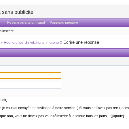
sans publicité
n
Revenir au site principal
Panneau membre
 inscrire.
»
Ecrire une réponse
»
Recherches d'invitations
»
loterie