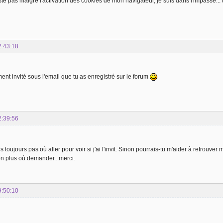
te pas malgré l'activation des cookies de mon navigateur, je suis dans l'impasse... t
2:43:18
nt invité sous l'email que tu as enregistré sur le forum
2:39:56
s toujours pas où aller pour voir si j'ai l'invit. Sinon pourrais-tu m'aider à retrouver 
on plus où demander...merci.
9:50:10