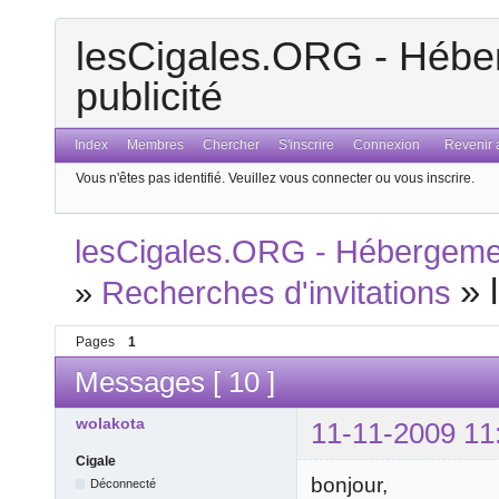
lesCigales.ORG - Héber
publicité
Index
Membres
Chercher
S'inscrire
Connexion
Revenir a
Vous n'êtes pas identifié.
Veuillez vous connecter ou vous inscrire.
lesCigales.ORG - Hébergement
»
»
Recherches d'invitations
Pages
1
Messages [ 10 ]
wolakota
11-11-2009 11
Cigale
bonjour,
Déconnecté