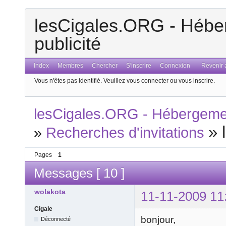
lesCigales.ORG - Héber
publicité
Index
Membres
Chercher
S'inscrire
Connexion
Revenir a
Vous n'êtes pas identifié.
Veuillez vous connecter ou vous inscrire.
lesCigales.ORG - Hébergement
»
»
Recherches d'invitations
Pages
1
Messages [ 10 ]
wolakota
11-11-2009 11
Cigale
bonjour,
Déconnecté