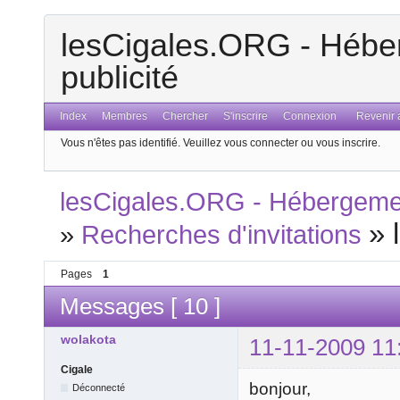
lesCigales.ORG - Héber
publicité
Index
Membres
Chercher
S'inscrire
Connexion
Revenir a
Vous n'êtes pas identifié.
Veuillez vous connecter ou vous inscrire.
lesCigales.ORG - Hébergement
»
»
Recherches d'invitations
Pages
1
Messages [ 10 ]
wolakota
11-11-2009 11
Cigale
bonjour,
Déconnecté