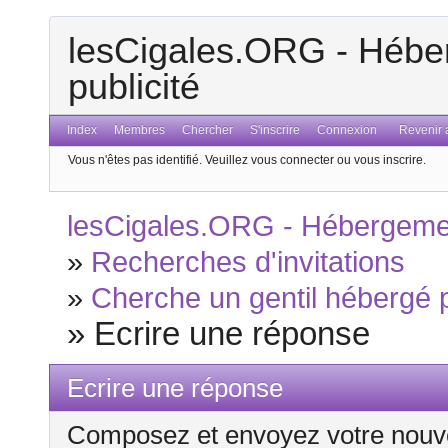
lesCigales.ORG - Héber
publicité
Index
Membres
Chercher
S'inscrire
Connexion
Revenir a
Vous n'êtes pas identifié.
Veuillez vous connecter ou vous inscrire.
lesCigales.ORG - Hébergement
»
Recherches d'invitations
»
Cherche un gentil hébergé p
»
Ecrire une réponse
Ecrire une réponse
Composez et envoyez votre nouv