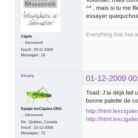
^^ , mais si tu me f
essayer quequcho
Everything that has 
Cigale
Déconnecté
Inscrit :
29-11-2009
Messages :
16
binary
01-12-2009 00
Toad: J'ai déjà fait
bonne palette de co
Equipe lesCigales.ORG
http://html.lescigal
Déconnecté
http://html.lescigal
De :
Québec, Canada
Inscrit :
10-12-2008
Messages :
72