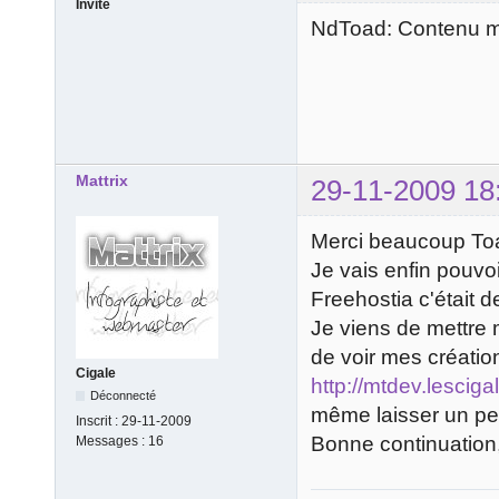
Invité
NdToad: Contenu mo
Mattrix
29-11-2009 18
Merci beaucoup To
Je vais enfin pouvoi
Freehostia c'était d
Je viens de mettre 
de voir mes création
Cigale
http://mtdev.lescig
Déconnecté
même laisser un pet
Inscrit :
29-11-2009
Bonne continuation, 
Messages :
16