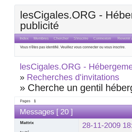
lesCigales.ORG - Héber
publicité
Index
Membres
Chercher
S'inscrire
Connexion
Revenir a
Vous n'êtes pas identifié.
Veuillez vous connecter ou vous inscrire.
lesCigales.ORG - Hébergement
»
Recherches d'invitations
»
Cherche un gentil héberg
Pages
1
Messages [ 20 ]
Mattrix
28-11-2009 18