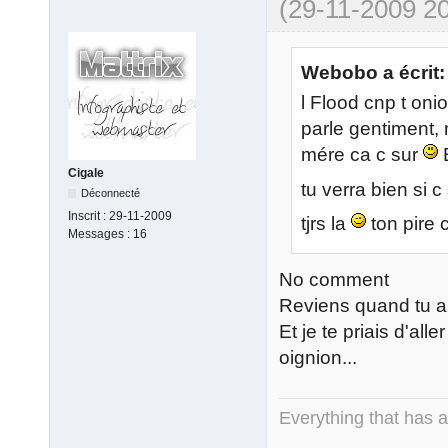
(29-11-2009 20
Webobo a écrit:
l Flood cnp t oni
parle gentiment, 
mére ca c sur
Cigale
tu verra bien si 
Déconnecté
Inscrit :
29-11-2009
tjrs la
ton pire
Messages :
16
No comment
Reviens quand tu au
Et je te priais d'all
oignion...
Everything that has 