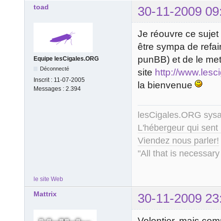
toad
30-11-2009 09
Je réouvre ce sujet p
être sympa de refai
punBB) et de le mett
Equipe lesCigales.ORG
Déconnecté
site
http://www.lesci
Inscrit :
11-07-2005
la bienvenue
Messages :
2.394
lesCigales.ORG sy
L'hébergeur qui sent
Viendez nous parler!
"All that is necessary
le site Web
Mattrix
30-11-2009 23
Volontier, mais com