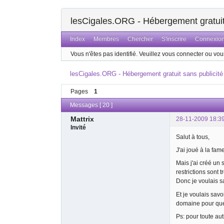
lesCigales.ORG - Hébergement gratuit 
Index
Membres
Chercher
S'inscrire
Connexio
Vous n'êtes pas identifié.
Veuillez vous connecter ou vous
lesCigales.ORG - Hébergement gratuit sans publicité
Pages
1
Messages [ 20 ]
Mattrix
28-11-2009 18:3
Invité
Salut à tous,
J'ai joué à la fam
Mais j'ai créé un 
restrictions sont 
Donc je voulais sa
Et je voulais sav
domaine pour que
Ps: pour toute aut