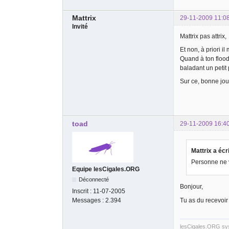
Mattrix
29-11-2009 11:0
Invité
Mattrix pas attrix,
Et non, à priori i
Quand à ton flood 
baladant un petit 
Sur ce, bonne jour
toad
29-11-2009 16:4
Mattrix a écri
Personne ne 
Equipe lesCigales.ORG
Déconnecté
Bonjour,
Inscrit :
11-07-2005
Tu as du recevoir
Messages :
2.394
lesCigales.ORG s