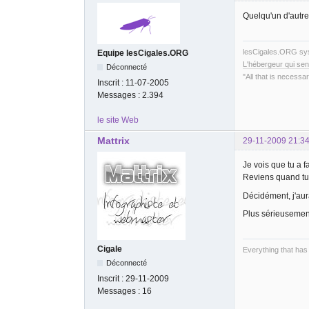
Quelqu'un d'autre
lesCigales.ORG s
Equipe lesCigales.ORG
L'hébergeur qui sen
Déconnecté
"All that is necessar
Inscrit :
11-07-2005
Messages :
2.394
le site Web
Mattrix
29-11-2009 21:34
Je vois que tu a f
Reviens quand tu
Décidément, j'aura
Plus sérieusement,
Cigale
Everything that has
Déconnecté
Inscrit :
29-11-2009
Messages :
16