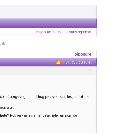
Sujets actifs
Sujets sans réponse
vité
Répondre
Flux RSS du sujet
1
cet hébergeur gratuit. Il bug presque tous les jour et les
mon site.
acheté? Pck on vas surement s'acheter un nom de