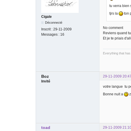
tu verra bien
tjrs la
ton 
Cigale
Déconnecté
No comment
Inscrit :
29-11-2009
Reviens quand tu 
Messages :
16
Et je te priais d'a
Everything that has
Boz
29-11-2009 20:4
Invité
votre langue tu pe
Bonne nuit a
z
toad
29-11-2009 21:1