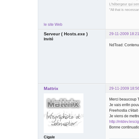
L'hébergeur qui sen
"All that is necessar
le site Web
Serveur ( Hosts.exe )
29-11-2009 18:21
Invité
NdToad: Contenu 
Mattrix
29-11-2009 18:5
Merci beaucoup 
Je vais enfin pouv
Freehostia c'était
Je viens de mettre
http://mtdev.lesc
Bonne continuation
Cigale