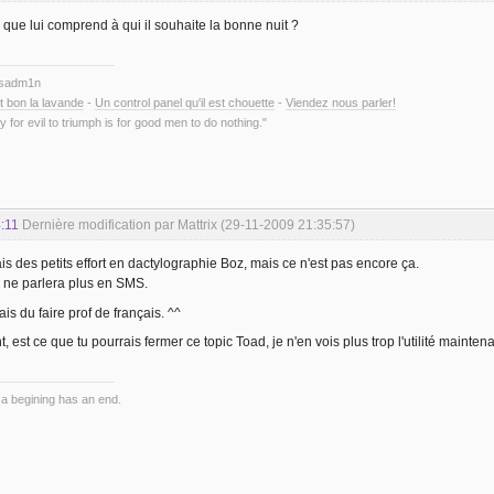
 que lui comprend à qui il souhaite la bonne nuit ?
ysadm1n
t bon la lavande
-
Un control panel qu'il est chouette
-
Viendez nous parler!
y for evil to triumph is for good men to do nothing."
:11
Dernière modification par Mattrix (29-11-2009 21:35:57)
ais des petits effort en dactylographie Boz, mais ce n'est pas encore ça.
 ne parlera plus en SMS.
is du faire prof de français. ^^
 est ce que tu pourrais fermer ce topic Toad, je n'en vois plus trop l'utilité maintena
 a begining has an end.