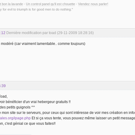
t bon la lavande
-
Un control panel qu'il est chouette
-
Viendez nous parler!
y for evil to triumph is for good men to do nothing."
:12
Dernière modification par toad (29-11-2009 18:28:16)
modéré (car vraiment lamentable.. comme toujours)
6:39
Toad,
oir bénéficier d'un vrai hebergeur gratuits !!
 des petits guignols ^^
 mon site sur le serveurs, pour ceux qui sont intéresse de voir mes création en info
igales.org/ipage.php
Et si ça vous tente, vous pouvez même laisser un petit message s
, c'est génial ce que vous faites!!