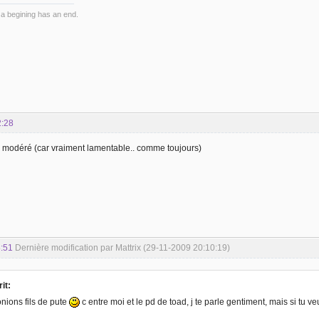
 a begining has an end.
2:28
modéré (car vraiment lamentable.. comme toujours)
:51
Dernière modification par Mattrix (29-11-2009 20:10:19)
it:
onions fils de pute
c entre moi et le pd de toad, j te parle gentiment, mais si tu ve