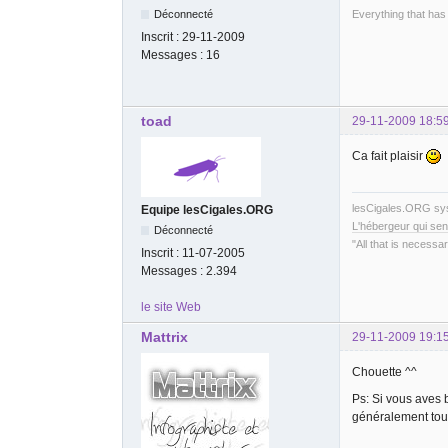
Everything that has
Déconnecté
Inscrit :
29-11-2009
Messages :
16
toad
29-11-2009 18:5
Ca fait plaisir
lesCigales.ORG s
Equipe lesCigales.ORG
L'hébergeur qui sen
Déconnecté
"All that is necessar
Inscrit :
11-07-2005
Messages :
2.394
le site Web
Mattrix
29-11-2009 19:1
Chouette ^^
Ps: Si vous aves 
généralement to