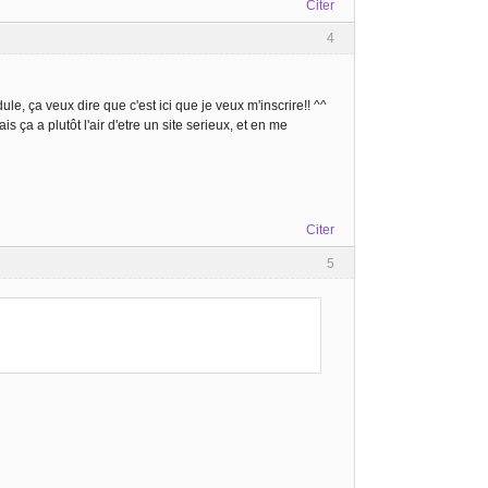
Citer
4
le, ça veux dire que c'est ici que je veux m'inscrire!! ^^
s ça a plutôt l'air d'etre un site serieux, et en me
Citer
5