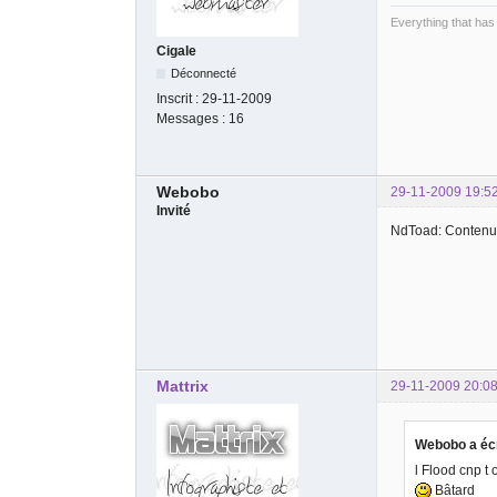
Everything that has
Cigale
Déconnecté
Inscrit :
29-11-2009
Messages :
16
Webobo
29-11-2009 19:5
Invité
NdToad: Contenu 
Mattrix
29-11-2009 20:08
Webobo a écr
l Flood cnp t 
Bâtard