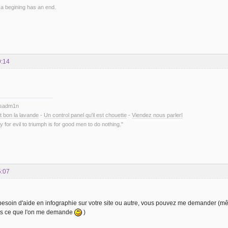
 a begining has an end.
9:14
ysadm1n
t bon la lavande
-
Un control panel qu'il est chouette
-
Viendez nous parler!
y for evil to triumph is for good men to do nothing."
5:07
besoin d'aide en infographie sur votre site ou autre, vous pouvez me demander (même
us ce que l'on me demande
)