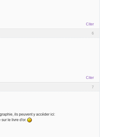
Citer
6
Citer
7
graphie, ils peuvent y accéder ici:
ur le livre d'or.