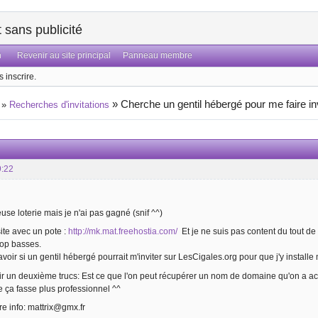
sans publicité
n
Revenir au site principal
Panneau membre
 inscrire.
»
Cherche un gentil hébergé pour me faire in
»
Recherches d'invitations
9:22
euse loterie mais je n'ai pas gagné (snif ^^)
site avec un pote :
http://mk.mat.freehostia.com/
Et je ne suis pas content du tout de 
trop basses.
voir si un gentil hébergé pourrait m'inviter sur LesCigales.org pour que j'y installe 
oir un deuxième trucs: Est ce que l'on peut récupérer un nom de domaine qu'on a 
 ça fasse plus professionnel ^^
re info: mattrix@gmx.fr