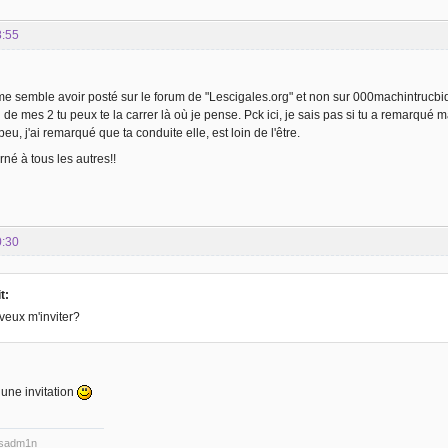
8:55
l me semble avoir posté sur le forum de "Lescigales.org" et non sur 000machintrucbidu
de mes 2 tu peux te la carrer là où je pense. Pck ici, je sais pas si tu a remarqué mai
peu, j'ai remarqué que ta conduite elle, est loin de l'être.
né à tous les autres!!
0:30
t:
veux m'inviter?
 une invitation
ysadm1n