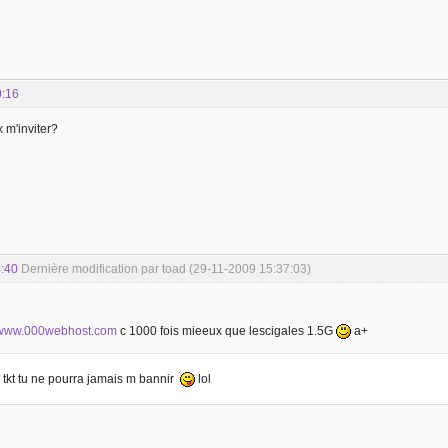
0:16
 m'inviter?
:40
Dernière modification par toad (29-11-2009 15:37:03)
www.000webhost.com
c 1000 fois mieeux que lescigales 1.5G
a+
la tkt tu ne pourra jamais m bannir
lol