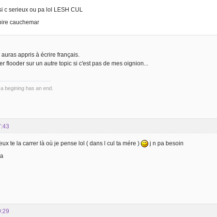
 si c serieux ou pa lol LESH CUL
pire cauchemar
auras appris à écrire français.
ller flooder sur un autre topic si c'est pas de mes oignion...
 a begining has an end.
7:43
ux te la carrer là où je pense lol ( dans l cul ta mére )
j n pa besoin
a
0:29