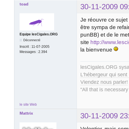
toad
30-11-2009 09
Je réouvre ce sujet p
être sympa de refai
punBB) et de le mett
Equipe lesCigales.ORG
Déconnecté
site
http://www.lesci
Inscrit :
11-07-2005
la bienvenue
Messages :
2.394
lesCigales.ORG sy
L'hébergeur qui sent
Viendez nous parler!
"All that is necessary
le site Web
Mattrix
30-11-2009 23
Volontier, mais com