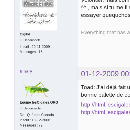
^^ , mais si tu me f
essayer quequcho
Everything that has 
Cigale
Déconnecté
Inscrit :
29-11-2009
Messages :
16
binary
01-12-2009 00
Toad: J'ai déjà fait
bonne palette de co
Equipe lesCigales.ORG
http://html.lescigal
Déconnecté
http://html.lescigal
De :
Québec, Canada
Inscrit :
10-12-2008
Messages :
72