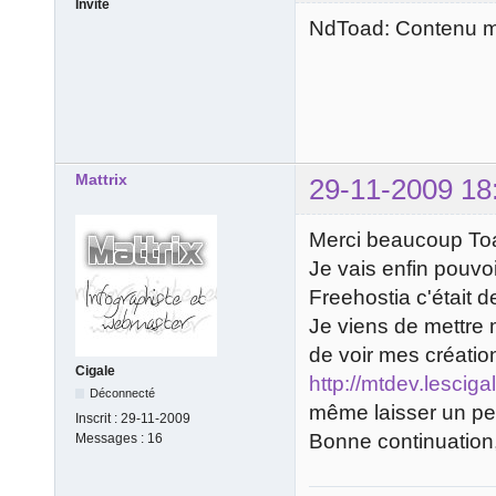
Invité
NdToad: Contenu mo
Mattrix
29-11-2009 18
Merci beaucoup To
Je vais enfin pouvoi
Freehostia c'était d
Je viens de mettre 
de voir mes création
Cigale
http://mtdev.lescig
Déconnecté
même laisser un pet
Inscrit :
29-11-2009
Bonne continuation, 
Messages :
16