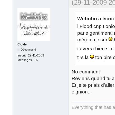
(29-11-2009 20
Webobo a écrit:
l Flood cnp t oni
parle gentiment, 
mére ca c sur
Cigale
tu verra bien si 
Déconnecté
Inscrit :
29-11-2009
tjrs la
ton pire
Messages :
16
No comment
Reviens quand tu au
Et je te priais d'all
oignion...
Everything that has 