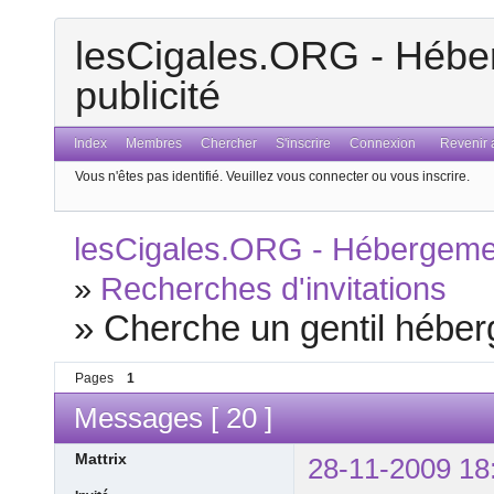
lesCigales.ORG - Héber
publicité
Index
Membres
Chercher
S'inscrire
Connexion
Revenir a
Vous n'êtes pas identifié.
Veuillez vous connecter ou vous inscrire.
lesCigales.ORG - Hébergement
»
Recherches d'invitations
»
Cherche un gentil héberg
Pages
1
Messages [ 20 ]
Mattrix
28-11-2009 18