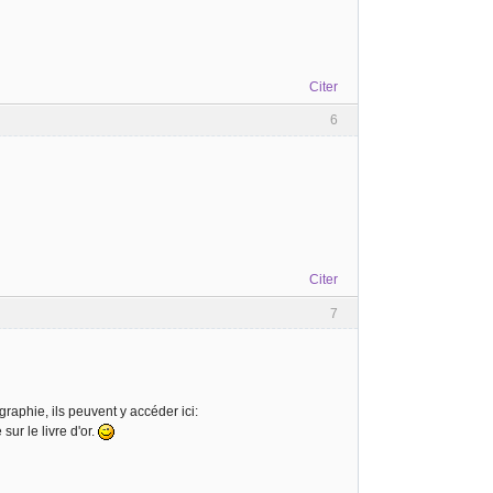
Citer
6
Citer
7
graphie, ils peuvent y accéder ici:
ur le livre d'or.