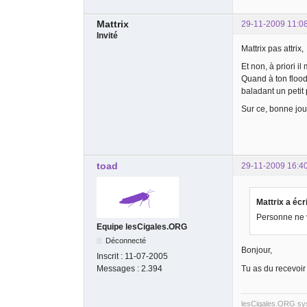
Mattrix
29-11-2009 11:0
Invité
Mattrix pas attrix,
Et non, à priori i
Quand à ton flood 
baladant un petit 
Sur ce, bonne jour
toad
29-11-2009 16:4
Mattrix a écri
Personne ne 
Equipe lesCigales.ORG
Déconnecté
Bonjour,
Inscrit :
11-07-2005
Tu as du recevoir
Messages :
2.394
lesCigales.ORG s