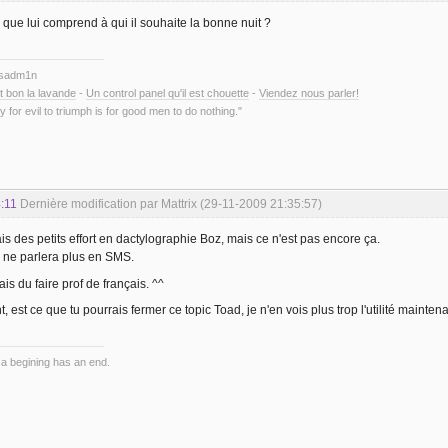
 que lui comprend à qui il souhaite la bonne nuit ?
ysadm1n
t bon la lavande
-
Un control panel qu'il est chouette
-
Viendez nous parler!
y for evil to triumph is for good men to do nothing."
:11
Dernière modification par Mattrix (29-11-2009 21:35:57)
ais des petits effort en dactylographie Boz, mais ce n'est pas encore ça.
 ne parlera plus en SMS.
is du faire prof de français. ^^
 est ce que tu pourrais fermer ce topic Toad, je n'en vois plus trop l'utilité maintena
 a begining has an end.