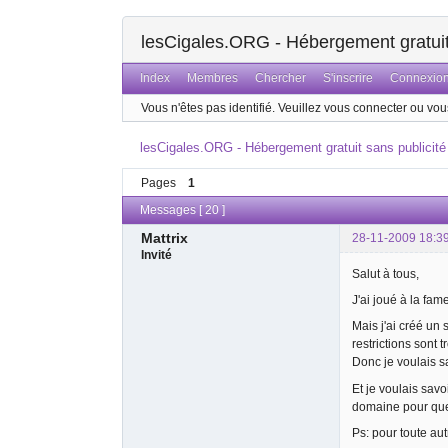
lesCigales.ORG - Hébergement gratuit 
Index
Membres
Chercher
S'inscrire
Connexio
Vous n'êtes pas identifié.
Veuillez vous connecter ou vous
lesCigales.ORG - Hébergement gratuit sans publicité
Pages
1
Messages [ 20 ]
Mattrix
28-11-2009 18:3
Invité
Salut à tous,
J'ai joué à la fam
Mais j'ai créé un 
restrictions sont 
Donc je voulais sa
Et je voulais sav
domaine pour que
Ps: pour toute aut