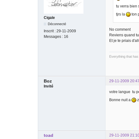
tu verra bien
tjrs la
ton 
Cigale
Déconnecté
No comment
Inscrit :
29-11-2009
Reviens quand tu 
Messages :
16
Et je te priais d'a
Everything that has
Boz
29-11-2009 20:4
Invité
votre langue tu pe
Bonne nuit a
z
toad
29-11-2009 21:1