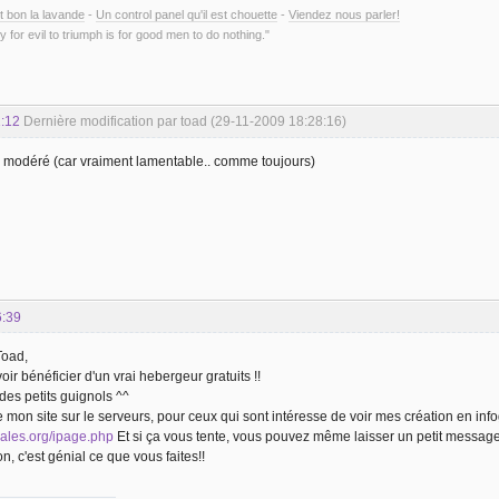
t bon la lavande
-
Un control panel qu'il est chouette
-
Viendez nous parler!
y for evil to triumph is for good men to do nothing."
:12
Dernière modification par toad (29-11-2009 18:28:16)
modéré (car vraiment lamentable.. comme toujours)
6:39
Toad,
oir bénéficier d'un vrai hebergeur gratuits !!
 des petits guignols ^^
 mon site sur le serveurs, pour ceux qui sont intéresse de voir mes création en info
igales.org/ipage.php
Et si ça vous tente, vous pouvez même laisser un petit message s
, c'est génial ce que vous faites!!