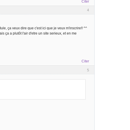
Citer
4
le, ça veux dire que c'est ici que je veux m'inscrire!! ^^
s ça a plutôt l'air d'etre un site serieux, et en me
Citer
5