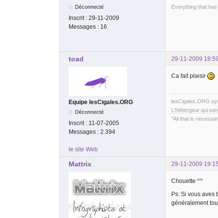
Everything that has
Déconnecté
Inscrit :
29-11-2009
Messages :
16
toad
29-11-2009 18:5
Ca fait plaisir
lesCigales.ORG s
Equipe lesCigales.ORG
L'hébergeur qui sen
Déconnecté
"All that is necessar
Inscrit :
11-07-2005
Messages :
2.394
le site Web
Mattrix
29-11-2009 19:1
Chouette ^^
Ps: Si vous aves 
généralement to