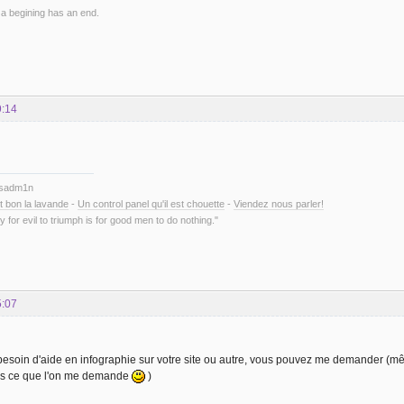
 a begining has an end.
9:14
ysadm1n
t bon la lavande
-
Un control panel qu'il est chouette
-
Viendez nous parler!
y for evil to triumph is for good men to do nothing."
5:07
besoin d'aide en infographie sur votre site ou autre, vous pouvez me demander (même
us ce que l'on me demande
)