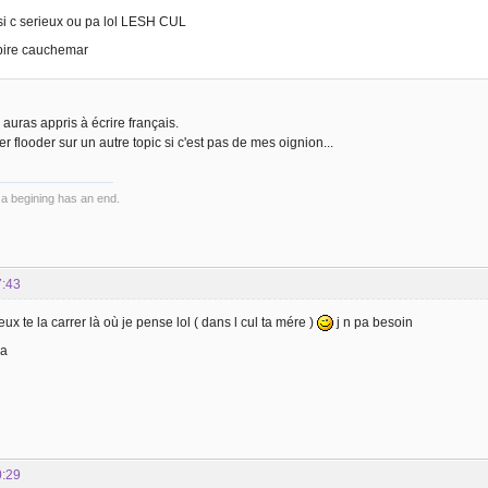
 si c serieux ou pa lol LESH CUL
pire cauchemar
auras appris à écrire français.
ller flooder sur un autre topic si c'est pas de mes oignion...
 a begining has an end.
7:43
ux te la carrer là où je pense lol ( dans l cul ta mére )
j n pa besoin
a
0:29