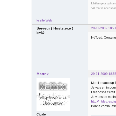
L'hébergeur qui sen
"All that is necessar
le site Web
Serveur ( Hosts.exe )
29-11-2009 18:21
Invité
NdToad: Contenu 
Mattrix
29-11-2009 18:5
Merci beaucoup 
Je vais enfin pouv
Freehostia c'était
Je viens de mettre
http://mtdev.lesc
Bonne continuation
Cigale