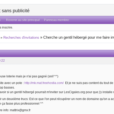
sans publicité
n
Revenir au site principal
Panneau membre
 inscrire.
»
Cherche un gentil hébergé pour me faire in
»
Recherches d'invitations
9:22
euse loterie mais je n'ai pas gagné (snif ^^)
site avec un pote :
http://mk.mat.freehostia.com/
Et je ne suis pas content du tout de 
trop basses.
voir si un gentil hébergé pourrait m'inviter sur LesCigales.org pour que j'y installe 
oir un deuxième trucs: Est ce que l'on peut récupérer un nom de domaine qu'on a 
 ça fasse plus professionnel ^^
re info: mattrix@gmx.fr