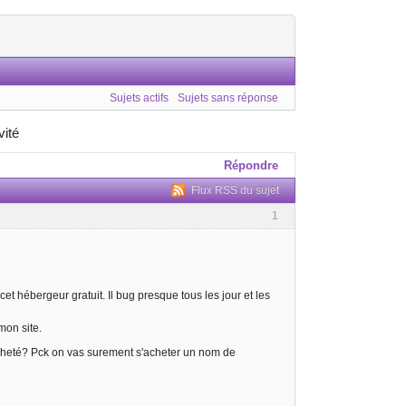
Sujets actifs
Sujets sans réponse
vité
Répondre
Flux RSS du sujet
1
cet hébergeur gratuit. Il bug presque tous les jour et les
mon site.
acheté? Pck on vas surement s'acheter un nom de