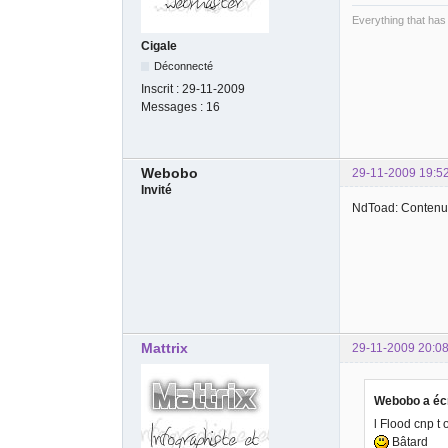
Everything that has
Cigale
Déconnecté
Inscrit :
29-11-2009
Messages :
16
Webobo
29-11-2009 19:5
Invité
NdToad: Contenu 
Mattrix
29-11-2009 20:08
Webobo a écr
l Flood cnp t 
Bâtard