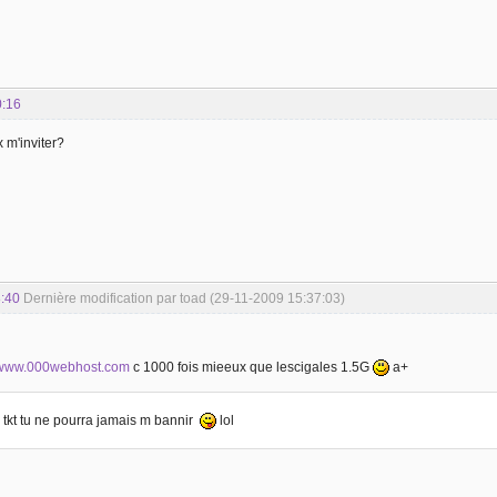
0:16
 m'inviter?
:40
Dernière modification par toad (29-11-2009 15:37:03)
www.000webhost.com
c 1000 fois mieeux que lescigales 1.5G
a+
la tkt tu ne pourra jamais m bannir
lol