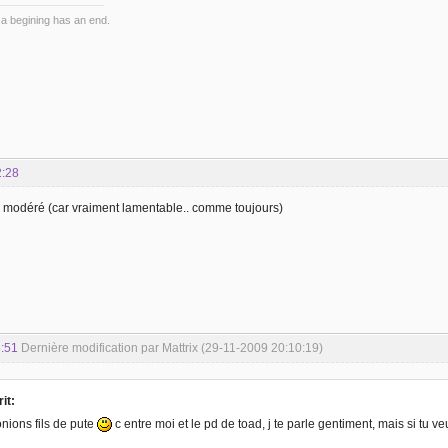
 a begining has an end.
2:28
modéré (car vraiment lamentable.. comme toujours)
:51
Dernière modification par Mattrix (29-11-2009 20:10:19)
it:
onions fils de pute
c entre moi et le pd de toad, j te parle gentiment, mais si tu ve