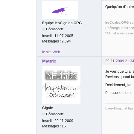
Quelqu'un d'autre
lesCigales.ORG s
Equipe lesCigales.ORG
L'hébergeur qui sen
Déconnecté
"All that is necessar
Inscrit :
11-07-2005
Messages :
2.394
le site Web
Mattrix
29-11-2009 21:34
Je vois que tu a f
Reviens quand tu
Décidément, j'aura
Plus sérieusement,
Cigale
Everything that has
Déconnecté
Inscrit :
29-11-2009
Messages :
16