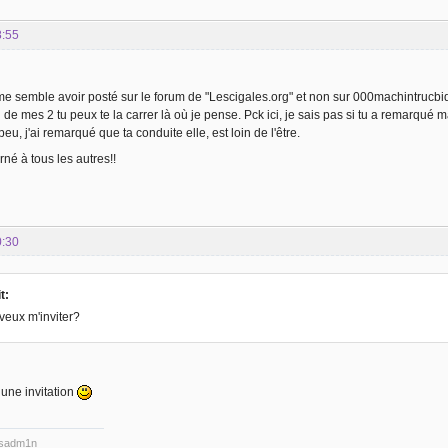
8:55
l me semble avoir posté sur le forum de "Lescigales.org" et non sur 000machintrucbidu
de mes 2 tu peux te la carrer là où je pense. Pck ici, je sais pas si tu a remarqué mai
peu, j'ai remarqué que ta conduite elle, est loin de l'être.
né à tous les autres!!
0:30
t:
veux m'inviter?
 une invitation
ysadm1n