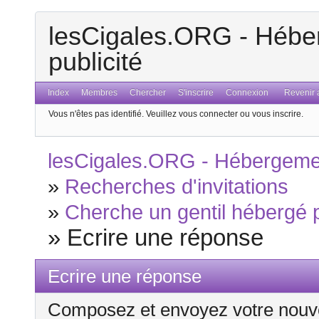
lesCigales.ORG - Héber
publicité
Index
Membres
Chercher
S'inscrire
Connexion
Revenir a
Vous n'êtes pas identifié.
Veuillez vous connecter ou vous inscrire.
lesCigales.ORG - Hébergement
»
Recherches d'invitations
»
Cherche un gentil hébergé p
»
Ecrire une réponse
Ecrire une réponse
Composez et envoyez votre nouv