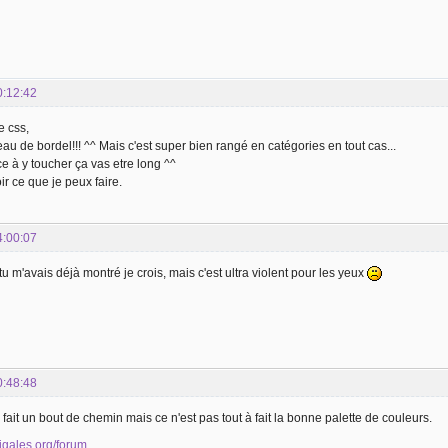
0:12:42
e css,
au de bordel!!! ^^ Mais c'est super bien rangé en catégories en tout cas...
 à y toucher ça vas etre long ^^
ir ce que je peux faire.
4:00:07
tu m'avais déjà montré je crois, mais c'est ultra violent pour les yeux
0:48:48
à fait un bout de chemin mais ce n'est pas tout à fait la bonne palette de couleurs.
cigales.org/forum