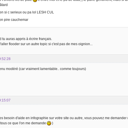
âtard
ien si c serieux ou pa lol LESH CUL
on pire cauchemar
tu auras appris à écrire français.
 d'aller flooder sur un autre topic si c'est pas de mes oignion...
9:52:28
nu modéré (car vraiment lamentable.. comme toujours)
9:15:07
es besoin d'aide en infographie sur votre site ou autre, vous pouvez me demander (m
 tous ce que l'on me demande
)