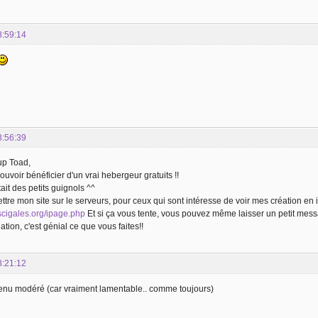
8:59:14
8:56:39
up Toad,
ouvoir bénéficier d'un vrai hebergeur gratuits !!
ait des petits guignols ^^
ttre mon site sur le serveurs, pour ceux qui sont intéresse de voir mes création en i
escigales.org/ipage.php
Et si ça vous tente, vous pouvez même laisser un petit messag
tion, c'est génial ce que vous faites!!
8:21:12
nu modéré (car vraiment lamentable.. comme toujours)