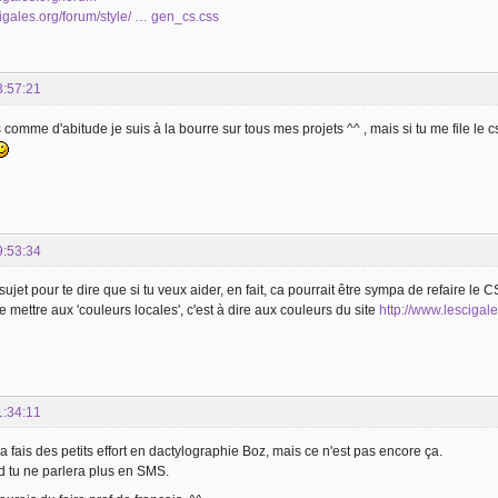
scigales.org/forum/style/ … gen_cs.css
3:57:21
s comme d'abitude je suis à la bourre sur tous mes projets ^^ , mais si tu me file le
9:53:34
ujet pour te dire que si tu veux aider, en fait, ca pourrait être sympa de refaire le 
e mettre aux 'couleurs locales', c'est à dire aux couleurs du site
http://www.lescigale
1:34:11
 a fais des petits effort en dactylographie Boz, mais ce n'est pas encore ça.
 tu ne parlera plus en SMS.