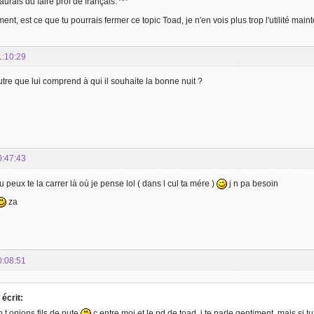
urais du faire prof de français. ^^
nt, est ce que tu pourrais fermer ce topic Toad, je n'en vois plus trop l'utilité maint
1:10:29
tre que lui comprend à qui il souhaite la bonne nuit ?
0:47:43
 peux te la carrer là où je pense lol ( dans l cul ta mére )
j n pa besoin
za
0:08:51
écrit:
p t onions fils de pute
c entre moi et le pd de toad, j te parle gentiment, mais si t