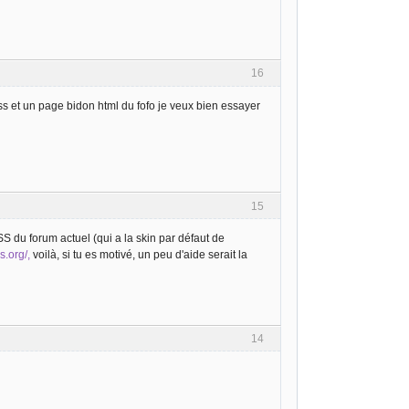
16
 css et un page bidon html du fofo je veux bien essayer
15
CSS du forum actuel (qui a la skin par défaut de
s.org/,
voilà, si tu es motivé, un peu d'aide serait la
14