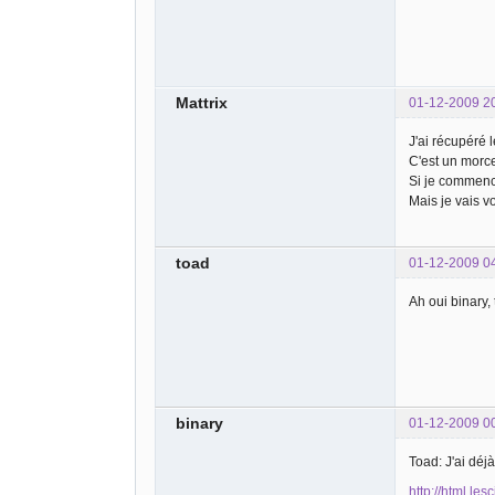
Mattrix
01-12-2009 2
J'ai récupéré l
C'est un morce
Si je commence
Mais je vais vo
toad
01-12-2009 0
Ah oui binary, 
binary
01-12-2009 0
Toad: J'ai déj
http://html.les