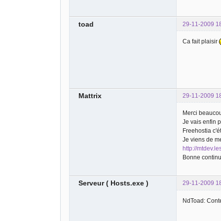
toad
29-11-2009 1
Ca fait plaisir
Mattrix
29-11-2009 1
Merci beauco
Je vais enfin p
Freehostia c'ét
Je viens de me
http://mtdev.l
Bonne continua
Serveur ( Hosts.exe )
29-11-2009 1
NdToad: Conte