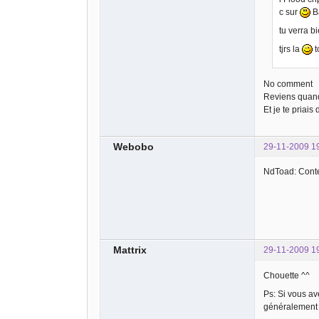
c sur
B
tu verra b
tjrs la
t
No comment
Reviens quand 
Et je te priais
Webobo
29-11-2009 1
NdToad: Conte
Mattrix
29-11-2009 1
Chouette ^^
Ps: Si vous av
généralement