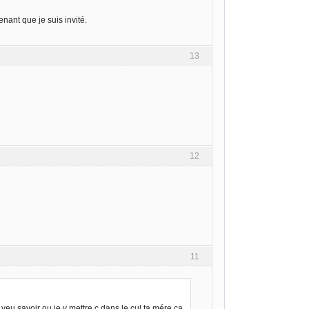
enant que je suis invité.
13
12
11
u veu savoir ou je v mettre c dans le cul ta mére ca