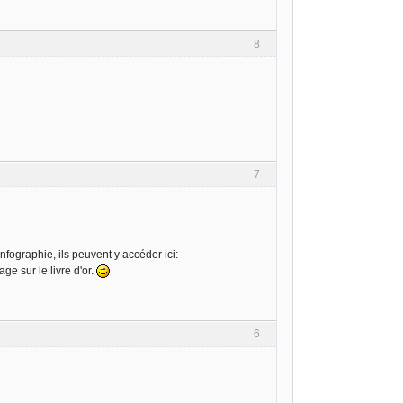
8
7
nfographie, ils peuvent y accéder ici:
e sur le livre d'or.
6