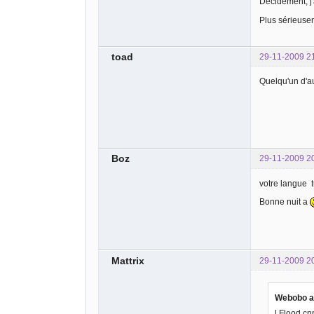
Décidément, j'a
Plus sérieuseme
toad
29-11-2009 2
Quelqu'un d'au
Boz
29-11-2009 2
votre langue tu
Bonne nuit a
Mattrix
29-11-2009 2
Webobo a 
l Flood cn