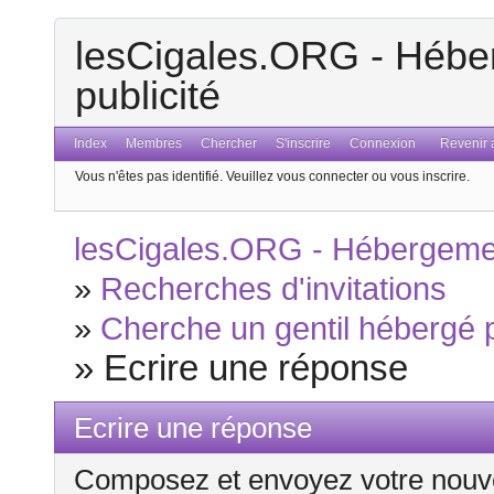
lesCigales.ORG - Héber
publicité
Index
Membres
Chercher
S'inscrire
Connexion
Revenir a
Vous n'êtes pas identifié.
Veuillez vous connecter ou vous inscrire.
lesCigales.ORG - Hébergement
»
Recherches d'invitations
»
Cherche un gentil hébergé p
»
Ecrire une réponse
Ecrire une réponse
Composez et envoyez votre nouv