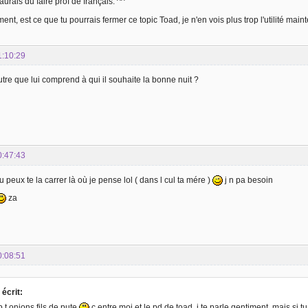
urais du faire prof de français. ^^
nt, est ce que tu pourrais fermer ce topic Toad, je n'en vois plus trop l'utilité maint
1:10:29
tre que lui comprend à qui il souhaite la bonne nuit ?
0:47:43
 peux te la carrer là où je pense lol ( dans l cul ta mére )
j n pa besoin
za
0:08:51
écrit:
p t onions fils de pute
c entre moi et le pd de toad, j te parle gentiment, mais si t