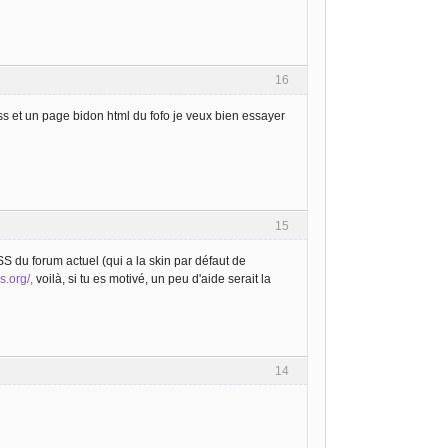
16
 css et un page bidon html du fofo je veux bien essayer
15
CSS du forum actuel (qui a la skin par défaut de
s.org/,
voilà, si tu es motivé, un peu d'aide serait la
14