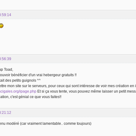
8:59:14
8:56:39
up Toad,
ouvoir bénéficier d'un vrai hebergeur gratuits !!
ait des petits guignols ^^
ttre mon site sur le serveurs, pour ceux qui sont intéresse de voir mes création en i
escigales.org/ipage.php
Et si ça vous tente, vous pouvez même laisser un petit messag
tion, c'est génial ce que vous faites!!
8:21:12
nu modéré (car vraiment lamentable.. comme toujours)