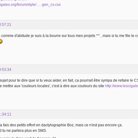
scigales.org/forum/style/ … gen_cs.css
3:57:21
s comme d'abitude je suis à la bourre sur tous mes projets ^^ , mais si tu me file le
9:53:34
ujet pour te dire que si tu veux aider, en fait, ca pourrait être sympa de refaire le 
e mettre aux 'couleurs locales', c'est à dire aux couleurs du site
http://www.lescigale
1:34:11
 a fais des petits effort en dactylographie Boz, mais ce n'est pas encore ça.
 tu ne parlera plus en SMS.