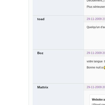
Décidément, j'a
Plus sérieuseme
toad
29-11-2009 2
Quelqu'un d'au
Boz
29-11-2009 2
votre langue tu
Bonne nuit a
Mattrix
29-11-2009 2
Webobo a 
l Flood cn