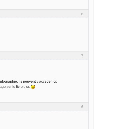
8
7
nfographie, ils peuvent y accéder ici:
e sur le livre d'or.
6