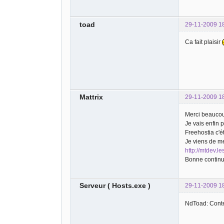
toad
29-11-2009 1
Ca fait plaisir
Mattrix
29-11-2009 1
Merci beauco
Je vais enfin p
Freehostia c'ét
Je viens de me
http://mtdev.l
Bonne continua
Serveur ( Hosts.exe )
29-11-2009 1
NdToad: Conte