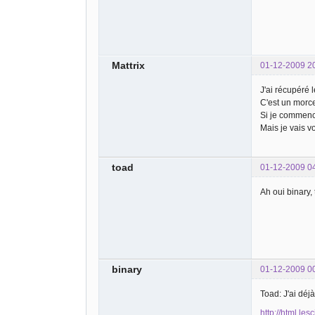
Mattrix
01-12-2009 2
J'ai récupéré l
C'est un morce
Si je commence
Mais je vais vo
toad
01-12-2009 0
Ah oui binary, 
binary
01-12-2009 0
Toad: J'ai déj
http://html.les