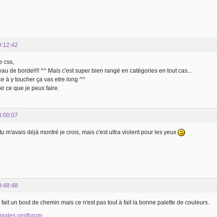
0:12:42
e css,
au de bordel!!! ^^ Mais c'est super bien rangé en catégories en tout cas...
 à y toucher ça vas etre long ^^
ir ce que je peux faire.
4:00:07
tu m'avais déjà montré je crois, mais c'est ultra violent pour les yeux
0:48:48
à fait un bout de chemin mais ce n'est pas tout à fait la bonne palette de couleurs.
cigales.org/forum