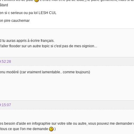
âtard
ien si c serieux ou pa lol LESH CUL
on pire cauchemar
tu auras appris à écrire français.
 d'aller flooder sur un autre topic si c'est pas de mes oignion...
9:52:28
nu modéré (car vraiment lamentable.. comme toujours)
9:15:07
es besoin d'aide en infographie sur votre site ou autre, vous pouvez me demander (m
 tous ce que l'on me demande
)