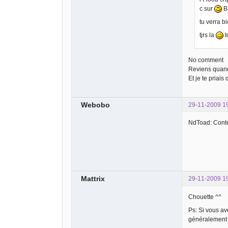
c sur
B
tu verra b
tjrs la
t
No comment
Reviens quand 
Et je te priais
Webobo
29-11-2009 1
NdToad: Conte
Mattrix
29-11-2009 1
Chouette ^^
Ps: Si vous av
généralement