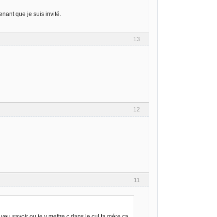
enant que je suis invité.
13
12
11
u veu savoir ou je v mettre c dans le cul ta mére ca