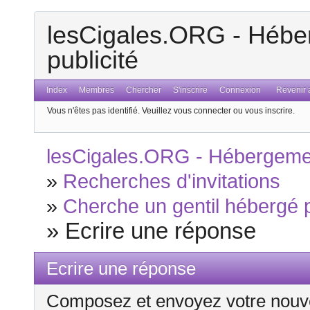
lesCigales.ORG - Héber
publicité
Index
Membres
Chercher
S'inscrire
Connexion
Revenir a
Vous n'êtes pas identifié.
Veuillez vous connecter ou vous inscrire.
lesCigales.ORG - Hébergement
»
Recherches d'invitations
»
Cherche un gentil hébergé p
»
Ecrire une réponse
Ecrire une réponse
Composez et envoyez votre nouv