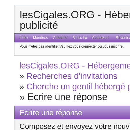
lesCigales.ORG - Héber
publicité
Index
Membres
Chercher
S'inscrire
Connexion
Revenir a
Vous n'êtes pas identifié.
Veuillez vous connecter ou vous inscrire.
lesCigales.ORG - Hébergement
»
Recherches d'invitations
»
Cherche un gentil hébergé p
»
Ecrire une réponse
Ecrire une réponse
Composez et envoyez votre nouv