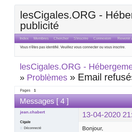
lesCigales.ORG - Héber
publicité
Index
Membres
Chercher
S'inscrire
Connexion
Revenir a
Vous n'êtes pas identifié.
Veuillez vous connecter ou vous inscrire.
lesCigales.ORG - Hébergement
»
Email refusé
»
Problèmes
Pages
1
Messages [ 4 ]
jean.chabert
13-04-2020 21
Cigale
Bonjour,
Déconnecté