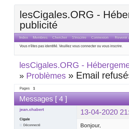
lesCigales.ORG - Héber
publicité
Index
Membres
Chercher
S'inscrire
Connexion
Revenir a
Vous n'êtes pas identifié.
Veuillez vous connecter ou vous inscrire.
lesCigales.ORG - Hébergement
»
Email refusé
»
Problèmes
Pages
1
Messages [ 4 ]
jean.chabert
13-04-2020 21
Cigale
Bonjour,
Déconnecté