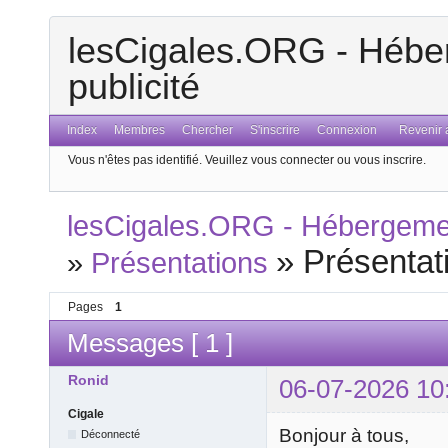
lesCigales.ORG - Héber
publicité
Index
Membres
Chercher
S'inscrire
Connexion
Revenir a
Vous n'êtes pas identifié.
Veuillez vous connecter ou vous inscrire.
lesCigales.ORG - Hébergement
»
Présentat
»
Présentations
Pages
1
Messages [ 1 ]
Ronid
06-07-2026 10
Cigale
Bonjour à tous,
Déconnecté