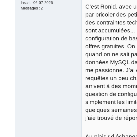
Inscrit :
06-07-2026
C'est Ronid, avec u
Messages :
2
par bricoler des pet
des contraintes tec
sont accumulées... 
configuration de bas
offres gratuites. O
quand on ne sait pa
données MySQL dan
me passionne. J'ai
requêtes un peu cha
arrivent à des mome
question de configu
simplement les limi
quelques semaines 
j'aie trouvé de répo
Au plaisir d'échang