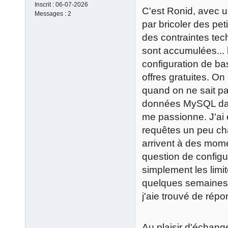
Inscrit :
06-07-2026
C'est Ronid, avec u
Messages :
2
par bricoler des pet
des contraintes tec
sont accumulées... 
configuration de bas
offres gratuites. O
quand on ne sait pa
données MySQL dan
me passionne. J'ai
requêtes un peu cha
arrivent à des mome
question de configu
simplement les limi
quelques semaines 
j'aie trouvé de répo
Au plaisir d'échang