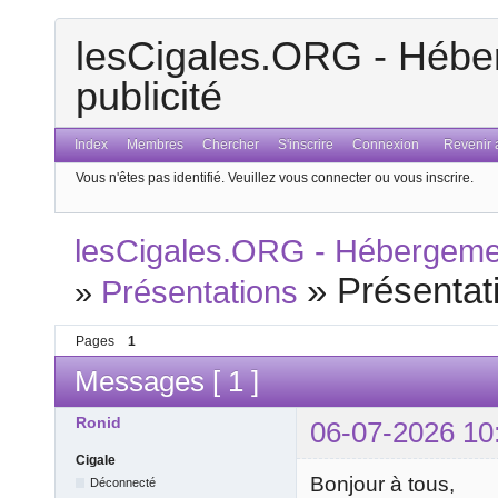
lesCigales.ORG - Héber
publicité
Index
Membres
Chercher
S'inscrire
Connexion
Revenir a
Vous n'êtes pas identifié.
Veuillez vous connecter ou vous inscrire.
lesCigales.ORG - Hébergement
»
Présentat
»
Présentations
Pages
1
Messages [ 1 ]
Ronid
06-07-2026 10
Cigale
Bonjour à tous,
Déconnecté