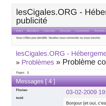
lesCigales.ORG - Héber
publicité
Index
Membres
Chercher
S'inscrire
Connexion
Revenir a
Vous n'êtes pas identifié.
Veuillez vous connecter ou vous inscrire.
lesCigales.ORG - Hébergement
»
Problème co
»
Problèmes
Pages
1
Messages [ 4 ]
Florian
03-02-2009 19
Invité
Bonjour (et oui, c'e