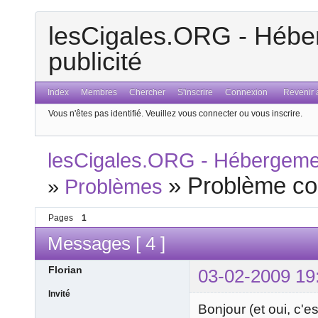
lesCigales.ORG - Héber
publicité
Index
Membres
Chercher
S'inscrire
Connexion
Revenir a
Vous n'êtes pas identifié.
Veuillez vous connecter ou vous inscrire.
lesCigales.ORG - Hébergement
»
Problème co
»
Problèmes
Pages
1
Messages [ 4 ]
Florian
03-02-2009 19
Invité
Bonjour (et oui, c'e