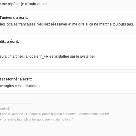
e me répéter, je m'auto-quote:
l'univers a écrit:
 les locales francaises, veuillez réessayer et me dire si ca ne marche toujours pas.
dit.. a écrit:
vrait marcher, la locale fr_FR est installée sur le système:
'est étonné: a écrit:
aveugles ces utilisateurs !
ysadm1n
t bon la lavande
-
Un control panel qu'il est chouette
-
Viendez nous parler!
y for evil to triumph is for good men to do nothing."