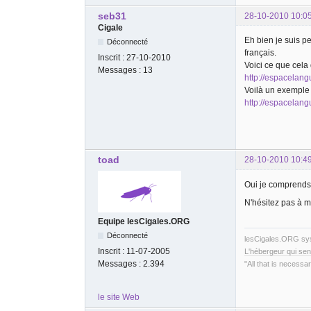
seb31
28-10-2010 10:0
Cigale
Eh bien je suis pe
Déconnecté
français.
Inscrit :
27-10-2010
Voici ce que cela
Messages :
13
http://espacelang
Voilà un exemple 
http://espacelan
toad
28-10-2010 10:4
Oui je comprends, 
N'hésitez pas à m'
Equipe lesCigales.ORG
Déconnecté
lesCigales.ORG s
Inscrit :
11-07-2005
L'hébergeur qui sen
Messages :
2.394
"All that is necessar
le site Web