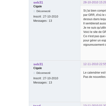
seb31
28-10-2010 15:2
Cigale
Si j'ai bien compr
Déconnecté
par GRR, d'où le 
Inscrit :
27-10-2010
dessus dans leque
Messages :
13
Il semblerait auss
Je ne suis qu'utll
Voici le site de G
Ce n'est pas que c
pour gérer un esp
vigoureusement con
seb31
12-11-2010 22:5
Cigale
Le calendrier est 
Déconnecté
Pas de nouvelles
Inscrit :
27-10-2010
Messages :
13
toad
13-11-2010 01:2