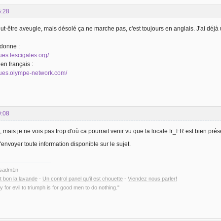
5:28
ut-être aveugle, mais désolé ça ne marche pas, c'est toujours en anglais. J'ai déjà ut
 donne :
ues.lescigales.org/
en français :
gues.olympe-network.com/
9:08
mais je ne vois pas trop d'où ca pourrait venir vu que la locale fr_FR est bien prés
envoyer toute information disponible sur le sujet.
ysadm1n
t bon la lavande
-
Un control panel qu'il est chouette
-
Viendez nous parler!
y for evil to triumph is for good men to do nothing."