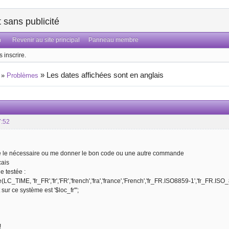
sans publicité
n
Revenir au site principal
Panneau membre
 inscrire.
»
Les dates affichées sont en anglais
»
Problèmes
7:52
e le nécessaire ou me donner le bon code ou une autre commande
ais
 testée :
(LC_TIME, 'fr_FR','fr','FR','french','fra','france','French','fr_FR.ISO8859-1','fr_FR.ISO_8
 sur ce système est '$loc_fr'";
!