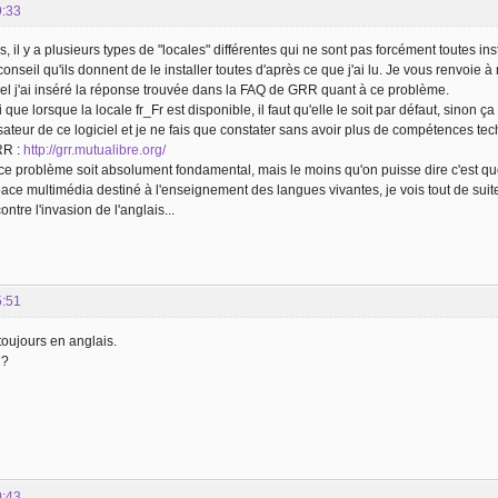
9:33
is, il y a plusieurs types de "locales" différentes qui ne sont pas forcément toutes in
conseil qu'ils donnent de le installer toutes d'après ce que j'ai lu. Je vous renvo
l j'ai inséré la réponse trouvée dans la FAQ de GRR quant à ce problème.
i que lorsque la locale fr_Fr est disponible, il faut qu'elle le soit par défaut, sinon 
isateur de ce logiciel et je ne fais que constater sans avoir plus de compétences te
RR :
http://grr.mutualibre.org/
e problème soit absolument fondamental, mais le moins qu'on puisse dire c'est que cel
ace multimédia destiné à l'enseignement des langues vivantes, je vois tout de suit
tre l'invasion de l'anglais...
5:51
toujours en anglais.
 ?
0:43