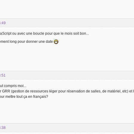
6:49
Script ou avec une boucle pour que le mois soit bon...
hement long pour donner une date
8:51
out compris moi...
er GRR (gestion de ressources léger pour réservation de salles, de matériel, etc) et l
pour mettre tout ça en français?
3:38