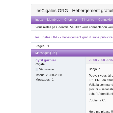
lesCigales.ORG - Hébergement gratuit 
Index
Membres
Chercher
S'inscrire
Connexio
Vous n'êtes pas identifié.
Veuillez vous connecter ou vous
lesCigales.ORG - Hébergement gratuit sans publicité
Pages
1
Messages [ 25 ]
cyril.garnier
20-08-2008 20:0
Cigale
Bonjour,
Déconnecté
Inscrit :
20-08-2008
Pouvez-vous fair
Messages :
1
LC_TIME en franc
Voila la commande
$loc_fr = setlocale
echo "L'identifiant
J'obtiens 'C'..
Help me please !!