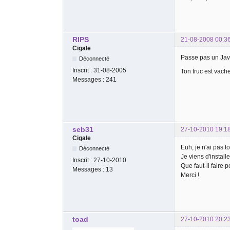
RIPS
21-08-2008 00:3
Cigale
Passe pas un Java
Déconnecté
Inscrit :
31-08-2005
Ton truc est vac
Messages :
241
seb31
27-10-2010 19:1
Cigale
Euh, je n'ai pas t
Déconnecté
Je viens d'install
Inscrit :
27-10-2010
Que faut-il faire 
Messages :
13
Merci !
toad
27-10-2010 20:2