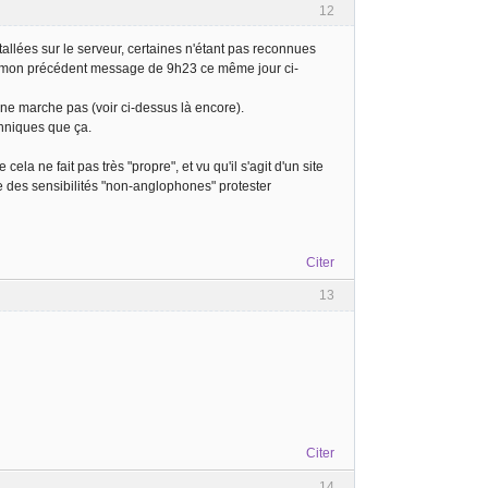
12
stallées sur le serveur, certaines n'étant pas reconnues
ie à mon précédent message de 9h23 ce même jour ci-
ça ne marche pas (voir ci-dessus là encore).
chniques que ça.
a ne fait pas très "propre", et vu qu'il s'agit d'un site
e des sensibilités "non-anglophones" protester
Citer
13
Citer
14