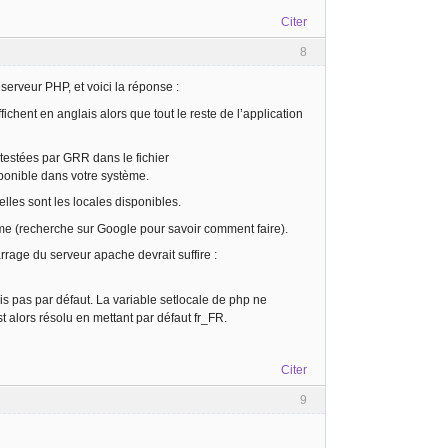
Citer
8
erveur PHP, et voici la réponse :
chent en anglais alors que tout le reste de l’application
 testées par GRR dans le fichier
sponible dans votre système.
les sont les locales disponibles.
ème (recherche sur Google pour savoir comment faire).
rage du serveur apache devrait suffire :
is pas par défaut. La variable setlocale de php ne
 alors résolu en mettant par défaut fr_FR.
Citer
9