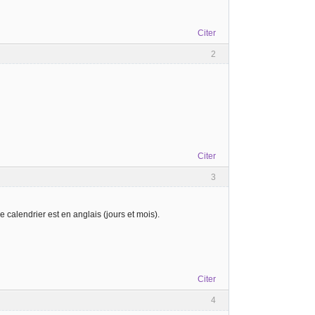
Citer
2
Citer
3
e calendrier est en anglais (jours et mois).
Citer
4