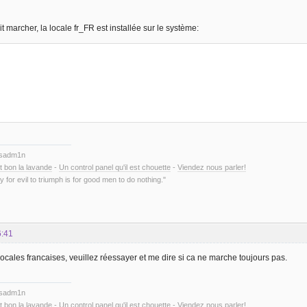
t marcher, la locale fr_FR est installée sur le système:
ysadm1n
t bon la lavande
-
Un control panel qu'il est chouette
-
Viendez nous parler!
y for evil to triumph is for good men to do nothing."
6:41
locales francaises, veuillez réessayer et me dire si ca ne marche toujours pas.
ysadm1n
t bon la lavande
-
Un control panel qu'il est chouette
-
Viendez nous parler!