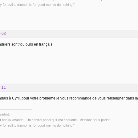
y for evil to triumph is for good men to do nothing."
0:03
driers sont toujours en français.
8:11
ondais à Cyril, pour votre problème je vous recommande de vous renseigner dans la 
ysadm1n
t bon la lavande
-
Un control panel qu'il est chouette
-
Viendez nous parler!
y for evil to triumph is for good men to do nothing."