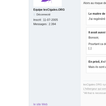
Alors au risque d
Equipe lesCigales.ORG
Le maitre de 
Déconnecté
J'ai regénéré
Inscrit :
11-07-2005
Messages :
2.394
Il avait aussi 
Bonsoir,
Pourtant ca de
[..]
En privé, il s
Mais ils sont 
lesCigales.ORG s
L'hébergeur qui sen
"All that is necessar
le site Web