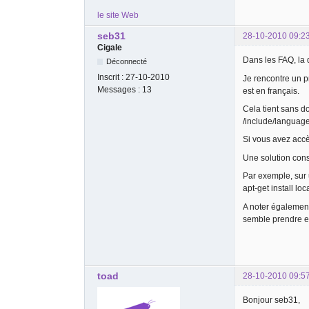
le site Web
seb31
28-10-2010 09:2
Cigale
Dans les FAQ, la 
Déconnecté
Inscrit :
27-10-2010
Je rencontre un p
Messages :
13
est en français.
Cela tient sans d
/include/language
Si vous avez accè
Une solution cons
Par exemple, sur 
apt-get install loc
A noter également
semble prendre en
toad
28-10-2010 09:5
Bonjour seb31,