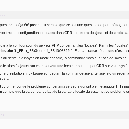
3:22
question a déjà été posée et il semble que ce soit une question de paramétrage du s
roblème de configuration des dates dans GRR : les noms des jours et des mois s’affi
oute à la configuration du serveur PHP concernant les "locales". Parmi les "locales"
.inc.php (fr_FR, fr_FR@euro, fr_FR.ISO8859-1, French, france ...) aucune n’est di
s au serveur, essayez en mode console, la commande "locale -a" afin de savoir quel
iste alors à ajouter sur votre serveur une locale reconnue par GRR sur votre syst
une distribution linux basée sur debian, la commande suivante, suivie d’un redémar
ales-all
 qu’on rencontre le problème sur certains serveurs qui ont bien le support fr_Fr ma
 compte que la valeur par défaut de la variable locale du système. Le problème est
7:56