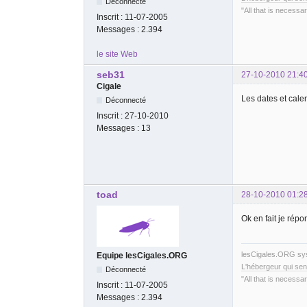
Déconnecté
"All that is necessar
Inscrit :
11-07-2005
Messages :
2.394
le site Web
seb31
27-10-2010 21:4
Cigale
Les dates et calen
Déconnecté
Inscrit :
27-10-2010
Messages :
13
toad
28-10-2010 01:2
Ok en fait je rép
lesCigales.ORG s
Equipe lesCigales.ORG
L'hébergeur qui sen
Déconnecté
"All that is necessar
Inscrit :
11-07-2005
Messages :
2.394