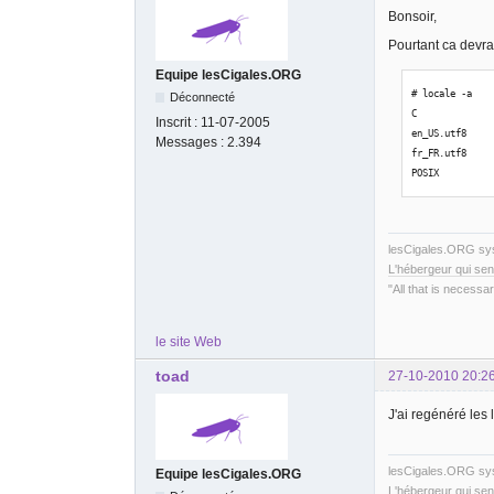
Bonsoir,
Pourtant ca devrai
Equipe lesCigales.ORG
# locale -a
Déconnecté
C
Inscrit :
11-07-2005
en_US.utf8
Messages :
2.394
fr_FR.utf8
POSIX
lesCigales.ORG s
L'hébergeur qui sen
"All that is necessar
le site Web
toad
27-10-2010 20:2
J'ai regénéré les 
lesCigales.ORG s
Equipe lesCigales.ORG
L'hébergeur qui sen