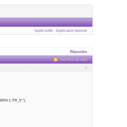
Sujets actifs
Sujets sans réponse
Répondre
Flux RSS du sujet
1
859-1','FR_fr','');