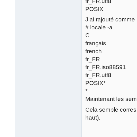
fr_FR.utf8
POSIX
J'ai rajouté comme 
# locale -a
C
français
french
fr_FR
fr_FR.iso88591
fr_FR.utf8
POSIX*
*
Maintenant les sema
Cela semble corresp
haut).