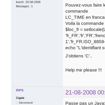
Inscrit :
20-08-2008
Pouvez-vous faire 
Messages :
1
commande
LC_TIME en franca
Voila la commande 
$loc_fr = setlocale
'fr_FR','fr','FR','fre
1','fr_FR.ISO_8859-1'
echo "L'identifiant s
J'obtiens 'C'..
Help me please !!!
RIPS
21-08-2008 00
Cigale
Passe pas un JavaSc
Déconnecté