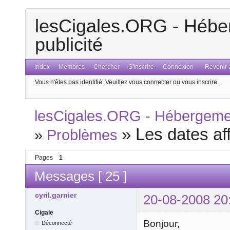
lesCigales.ORG - Héber
publicité
Index
Membres
Chercher
S'inscrire
Connexion
Revenir a
Vous n'êtes pas identifié.
Veuillez vous connecter ou vous inscrire.
lesCigales.ORG - Hébergement
»
Les dates af
»
Problèmes
Pages
1
Messages [ 25 ]
cyril.garnier
20-08-2008 20
Cigale
Bonjour,
Déconnecté