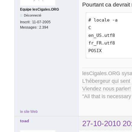
Pourtant ca devrait 
Equipe lesCigales.ORG
Déconnecté
# locale -a
Inscrit :
11-07-2005
C
Messages :
2.394
en_US.utf8
fr_FR.utf8
POSIX
lesCigales.ORG sy
L'hébergeur qui sent
Viendez nous parler!
"All that is necessary
le site Web
toad
27-10-2010 20