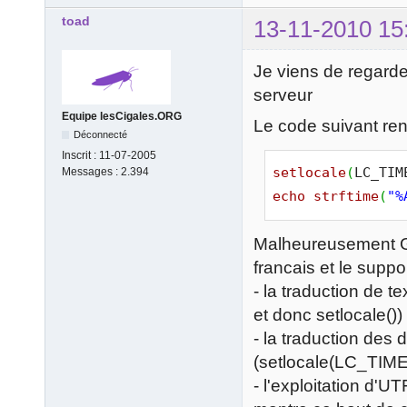
toad
13-11-2010 15
Je viens de regarder
serveur
Equipe lesCigales.ORG
Le code suivant ren
Déconnecté
Inscrit :
11-07-2005
setlocale
(
LC_TIM
Messages :
2.394
echo
strftime
(
"%
Malheureusement GR
francais et le suppo
- la traduction de te
et donc setlocale())
- la traduction des 
(setlocale(LC_TIME
- l'exploitation d'