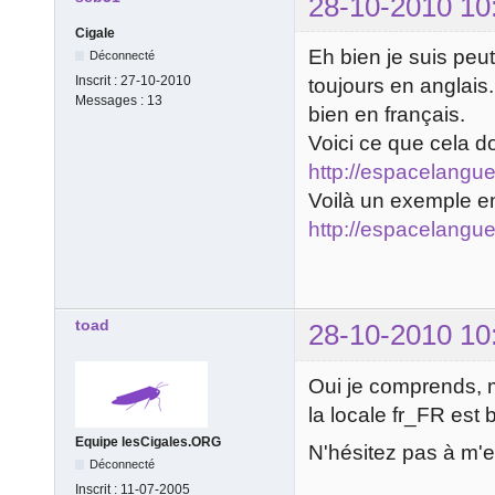
28-10-2010 10
Cigale
Eh bien je suis peu
Déconnecté
Inscrit :
27-10-2010
toujours en anglais. 
Messages :
13
bien en français.
Voici ce que cela d
http://espacelangue
Voilà un exemple en
http://espacelangu
toad
28-10-2010 10
Oui je comprends, m
la locale fr_FR est 
Equipe lesCigales.ORG
N'hésitez pas à m'en
Déconnecté
Inscrit :
11-07-2005