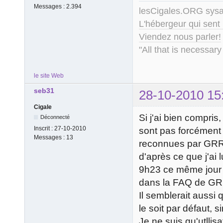
Messages :
2.394
lesCigales.ORG sy
L'hébergeur qui sent
Viendez nous parler!
"All that is necessary
le site Web
seb31
28-10-2010 15
Cigale
Si j'ai bien compris,
Déconnecté
Inscrit :
27-10-2010
sont pas forcément t
Messages :
13
reconnues par GRR, d
d'après ce que j'ai
9h23 ce même jour c
dans la FAQ de GR
Il semblerait aussi q
le soit par défaut, 
Je ne suis qu'utllis