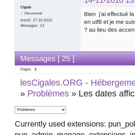
14-11-2010 13
Cigale
Bien j'ai effectué 
Déconnecté
Inscrit :
27-10-2010
en utf8 et je me sui
Messages :
13
? au lieu des accent
Messages [ 25 ]
Pages
1
lesCigales.ORG - Hébergement
»
Problèmes
»
Les dates affi
Currently used extensions: pun_pol
pun_admin_manage_extensions_im