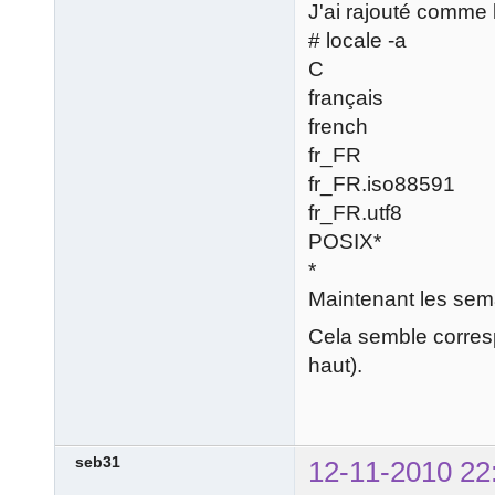
J'ai rajouté comme 
# locale -a
C
français
french
fr_FR
fr_FR.iso88591
fr_FR.utf8
POSIX*
*
Maintenant les sema
Cela semble corresp
haut).
seb31
12-11-2010 22