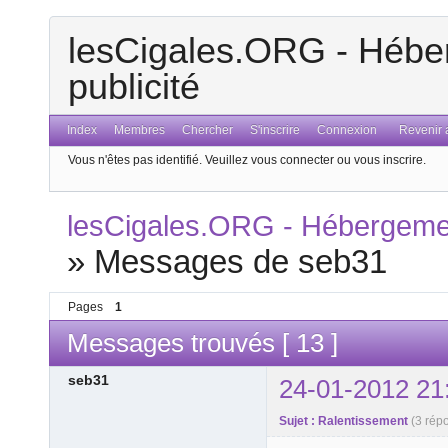
lesCigales.ORG - Héber
publicité
Index
Membres
Chercher
S'inscrire
Connexion
Revenir a
Vous n'êtes pas identifié.
Veuillez vous connecter ou vous inscrire.
lesCigales.ORG - Hébergement
»
Messages de seb31
Pages
1
Messages trouvés [ 13 ]
seb31
24-01-2012 21
Sujet : Ralentissement
(3 rép