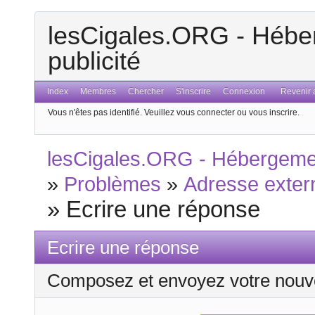
lesCigales.ORG - Héber
publicité
Index
Membres
Chercher
S'inscrire
Connexion
Revenir a
Vous n'êtes pas identifié.
Veuillez vous connecter ou vous inscrire.
lesCigales.ORG - Hébergement
»
Problèmes
»
Adresse exter
»
Ecrire une réponse
Ecrire une réponse
Composez et envoyez votre nouv