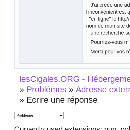
J'ai créée une adr
l'inconvénient est 
"en ligne" le http/
nom de mon site do
une recherche sur
Pourriez-vous m'aid
Merci pour vos r
lesCigales.ORG - Hébergement
»
Problèmes
»
Adresse exter
»
Ecrire une réponse
Currently used extensions: pun_pol