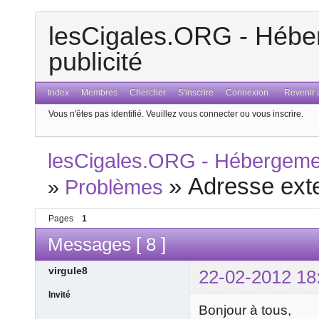
lesCigales.ORG - Héber
publicité
Index
Membres
Chercher
S'inscrire
Connexion
Revenir a
Vous n'êtes pas identifié.
Veuillez vous connecter ou vous inscrire.
lesCigales.ORG - Hébergement
»
Adresse ext
»
Problèmes
Pages
1
Messages [ 8 ]
virgule8
22-02-2012 18
Invité
Bonjour à tous,