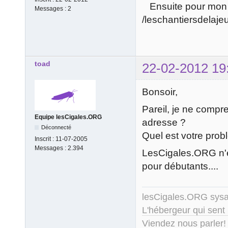
Ensuite pour mon url
Messages :
2
/leschantiersdelaje
toad
22-02-2012 19
Bonsoir,
Pareil, je ne compr
Equipe lesCigales.ORG
adresse ?
Déconnecté
Quel est votre prob
Inscrit :
11-07-2005
Messages :
2.394
LesCigales.ORG n'e
pour débutants....
lesCigales.ORG sy
L'hébergeur qui sent
Viendez nous parler!