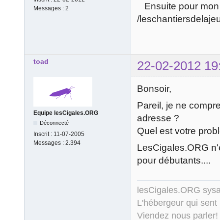
Ensuite pour mon url
Messages :
2
/leschantiersdelaje
toad
22-02-2012 19
Bonsoir,
Pareil, je ne compr
Equipe lesCigales.ORG
adresse ?
Déconnecté
Quel est votre prob
Inscrit :
11-07-2005
Messages :
2.394
LesCigales.ORG n'e
pour débutants....
lesCigales.ORG sy
L'hébergeur qui sent
Viendez nous parler!