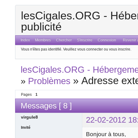
lesCigales.ORG - Héber
publicité
Index
Membres
Chercher
S'inscrire
Connexion
Revenir a
Vous n'êtes pas identifié.
Veuillez vous connecter ou vous inscrire.
lesCigales.ORG - Hébergement
»
Adresse ext
»
Problèmes
Pages
1
Messages [ 8 ]
virgule8
22-02-2012 18
Invité
Bonjour à tous,