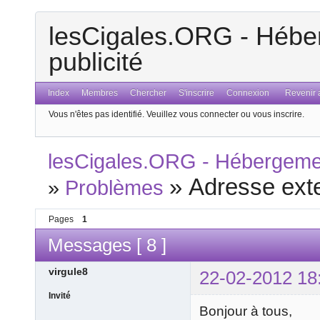
lesCigales.ORG - Héber
publicité
Index
Membres
Chercher
S'inscrire
Connexion
Revenir a
Vous n'êtes pas identifié.
Veuillez vous connecter ou vous inscrire.
lesCigales.ORG - Hébergement
»
Adresse ext
»
Problèmes
Pages
1
Messages [ 8 ]
virgule8
22-02-2012 18
Invité
Bonjour à tous,