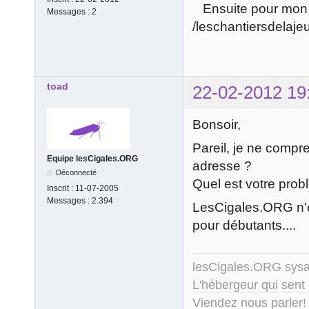
Ensuite pour mon url
Messages :
2
/leschantiersdelaje
toad
22-02-2012 19
Bonsoir,
Pareil, je ne compr
Equipe lesCigales.ORG
adresse ?
Déconnecté
Quel est votre prob
Inscrit :
11-07-2005
Messages :
2.394
LesCigales.ORG n'e
pour débutants....
lesCigales.ORG sy
L'hébergeur qui sent
Viendez nous parler!