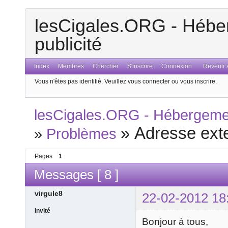
lesCigales.ORG - Héber
publicité
Index
Membres
Chercher
S'inscrire
Connexion
Revenir a
Vous n'êtes pas identifié.
Veuillez vous connecter ou vous inscrire.
lesCigales.ORG - Hébergement
»
Adresse ext
»
Problèmes
Pages
1
Messages [ 8 ]
virgule8
22-02-2012 18
Invité
Bonjour à tous,