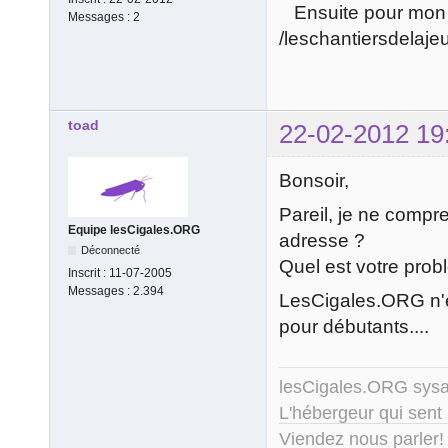
Ensuite pour mon url
Messages :
2
/leschantiersdelaje
toad
22-02-2012 19
Bonsoir,
Pareil, je ne compr
Equipe lesCigales.ORG
adresse ?
Déconnecté
Quel est votre prob
Inscrit :
11-07-2005
Messages :
2.394
LesCigales.ORG n'e
pour débutants....
lesCigales.ORG sy
L'hébergeur qui sent
Viendez nous parler!