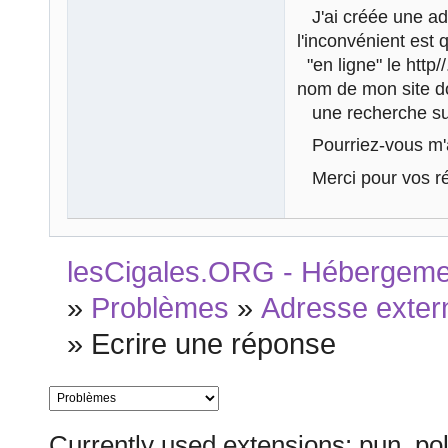
J'ai créée une adr
l'inconvénient est 
"en ligne" le http/
nom de mon site do
une recherche sur
Pourriez-vous m'aid
Merci pour vos r
lesCigales.ORG - Hébergement
»
Problèmes
»
Adresse exter
»
Ecrire une réponse
Currently used extensions: pun_pol