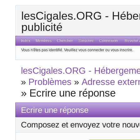
lesCigales.ORG - Héber
publicité
Index
Membres
Chercher
S'inscrire
Connexion
Revenir a
Vous n'êtes pas identifié.
Veuillez vous connecter ou vous inscrire.
lesCigales.ORG - Hébergement
»
Problèmes
»
Adresse exter
»
Ecrire une réponse
Ecrire une réponse
Composez et envoyez votre nouv