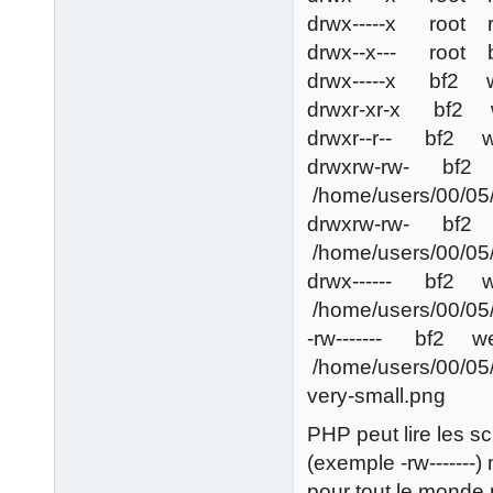
drwx-----x root 
drwx--x--- root 
drwx-----x bf2 
drwxr-xr-x bf2 
drwxr--r-- bf2 w
drwxrw-rw- bf
/home/users/00/05
drwxrw-rw- bf
/home/users/00/05
drwx------ bf2
/home/users/00/05
-rw------- bf2 
/home/users/00/05
very-small.png
PHP peut lire les sc
(exemple -rw-------)
pour tout le monde p