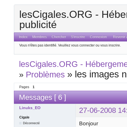
lesCigales.ORG - Héber
publicité
Index
Membres
Chercher
S'inscrire
Connexion
Revenir a
Vous n'êtes pas identifié.
Veuillez vous connecter ou vous inscrire.
lesCigales.ORG - Hébergement
»
les images n
»
Problèmes
Pages
1
Messages [ 6 ]
Linuks_EO
27-06-2008 14
Cigale
Bonjour
Déconnecté