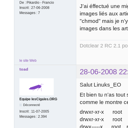
De :
Pikardio - Francio
J'ai éffectué une mi
Inscrit :
27-06-2008
images liés aux arti
Messages :
7
"chmod" mais je n'y
images dans les arti
Dotclear 2 RC 2.1 pou
le site Web
toad
28-06-2008 22
Salut Linuks_EO
Et bien tu n'as tout
Equipe lesCigales.ORG
comme le montre ce 
Déconnecté
drwxr-xr-x root
Inscrit :
11-07-2005
Messages :
2.394
drwxr-xr-x root 
drwx-----x root 