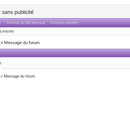
sans publicité
n
Revenir au site principal
Panneau membre
 inscrire.
»
Message du forum
c.
»
Message du forum