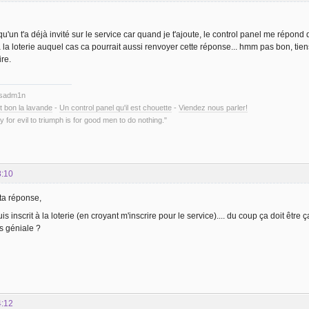
u'un t'a déjà invité sur le service car quand je t'ajoute, le control panel me répon
 à la loterie auquel cas ca pourrait aussi renvoyer cette réponse... hmm pas bon, tie
ire.
ysadm1n
t bon la lavande
-
Un control panel qu'il est chouette
-
Viendez nous parler!
y for evil to triumph is for good men to do nothing."
8:10
 ta réponse,
is inscrit à la loterie (en croyant m'inscrire pour le service).... du coup ça doit être ça
ns géniale ?
4:12