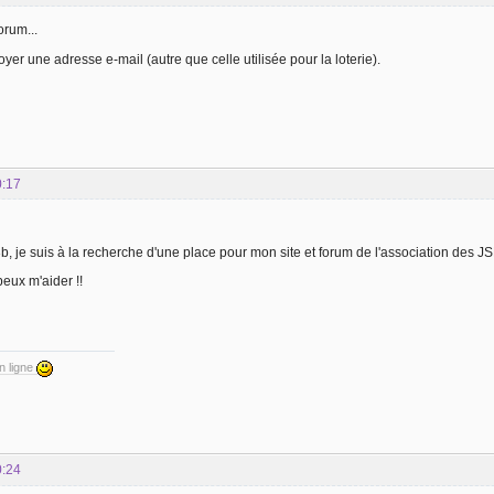
forum...
er une adresse e-mail (autre que celle utilisée pour la loterie).
0:17
3b, je suis à la recherche d'une place pour mon site et forum de l'association des 
peux m'aider !!
en ligne
0:24