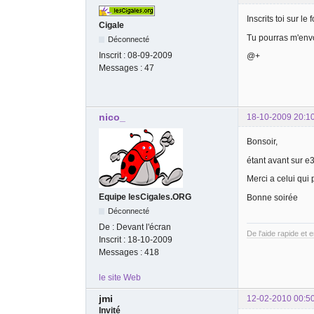
Inscrits toi sur le 
Cigale
Tu pourras m'envoy
Déconnecté
Inscrit :
08-09-2009
@+
Messages :
47
nico_
18-10-2009 20:1
Bonsoir,
étant avant sur e
Merci a celui qui 
Equipe lesCigales.ORG
Bonne soirée
Déconnecté
De :
Devant l'écran
De l'aide rapide et 
Inscrit :
18-10-2009
Messages :
418
le site Web
jmi
12-02-2010 00:5
Invité