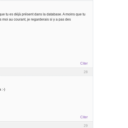
d que tu es déjà présent dans la database. A moins que tu
ns moi au courant, je regarderais si y a pas des
Citer
28
 :-)
Citer
29