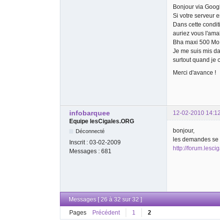
Bonjour via Googl
Si votre serveur 
Dans cette condit
auriez vous l'amab
Bha maxi 500 Mo 
Je me suis mis da
surtout quand je c
Merci d'avance !
infobarquee
12-02-2010 14:1
Equipe lesCigales.ORG
bonjour,
Déconnecté
les demandes se f
Inscrit :
03-02-2009
http://forum.lesc
Messages :
681
Messages [ 26 à 32 sur 32 ]
Pages
Précédent
1
2