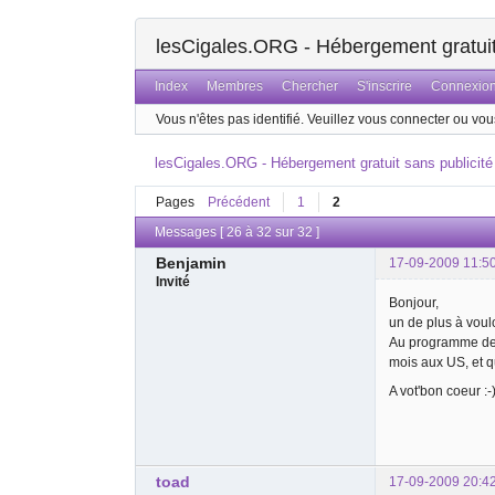
lesCigales.ORG - Hébergement gratuit 
Index
Membres
Chercher
S'inscrire
Connexio
Vous n'êtes pas identifié.
Veuillez vous connecter ou vous
lesCigales.ORG - Hébergement gratuit sans publicité
Pages
Précédent
1
2
Messages [ 26 à 32 sur 32 ]
Benjamin
17-09-2009 11:5
Invité
Bonjour,
un de plus à voulo
Au programme de c
mois aux US, et q
A vot'bon coeur :-
toad
17-09-2009 20:4