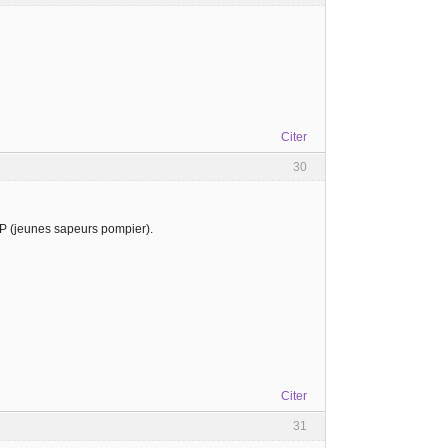
Citer
30
JSP (jeunes sapeurs pompier).
Citer
31