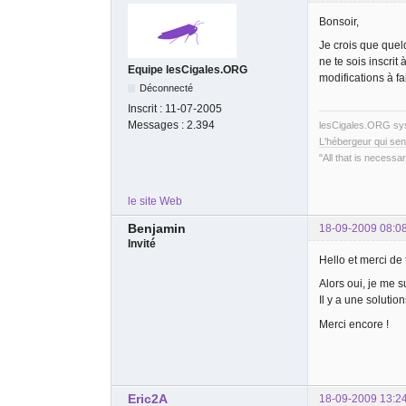
Bonsoir,
Je crois que quelq
ne te sois inscrit
Equipe lesCigales.ORG
modifications à fa
Déconnecté
Inscrit :
11-07-2005
Messages :
2.394
lesCigales.ORG s
L'hébergeur qui sen
"All that is necessar
le site Web
Benjamin
18-09-2009 08:0
Invité
Hello et merci de
Alors oui, je me su
Il y a une solutio
Merci encore !
Eric2A
18-09-2009 13:2