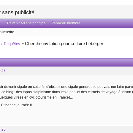
sans publicité
n
Revenir au site principal
Panneau membre
 inscrire.
»
Cherche invitation pour ce faire hébérger
»
Requêtes
0:58
ir devenir cigale en cette fin d'été... si une cigale généreuse pouvais me faire parven
e blog : des topos d'alpinisme dans les alpes, et des carnets de voyage à foison 
uelques virées en cyclotourisme en France)...
) Et bonne journée !!
2:20