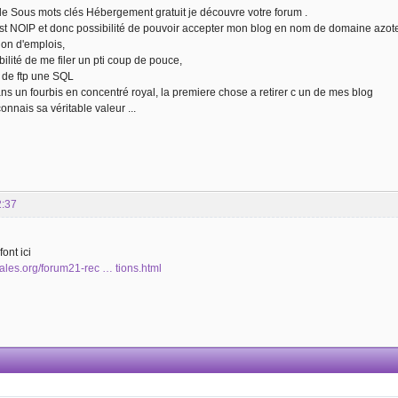
e Sous mots clés Hébergement gratuit je découvre votre forum .
est NOIP et donc possibilité de pouvoir accepter mon blog en nom de domaine azot
ion d'emplois,
ilité de me filer un pti coup de pouce,
de ftp une SQL
ns un fourbis en concentré royal, la premiere chose a retirer c un de mes blog
onnais sa véritable valeur ...
2:37
ont ici
igales.org/forum21-rec … tions.html