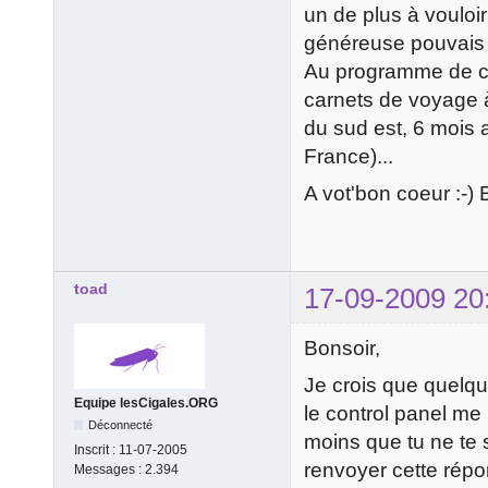
un de plus à vouloir 
généreuse pouvais me
Au programme de ce 
carnets de voyage à
du sud est, 6 mois 
France)...
A vot'bon coeur :-) 
toad
17-09-2009 20
Bonsoir,
Je crois que quelqu'
Equipe lesCigales.ORG
le control panel me
Déconnecté
moins que tu ne te s
Inscrit :
11-07-2005
renvoyer cette répo
Messages :
2.394