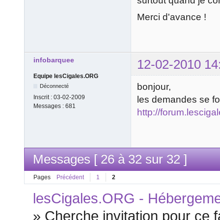
surtout quand je con
Merci d'avance !
infobarquee
12-02-2010 14
Equipe lesCigales.ORG
bonjour,
Déconnecté
Inscrit :
03-02-2009
les demandes se fon
Messages :
681
http://forum.lescig
Messages [ 26 à 32 sur 32 ]
Pages
Précédent
1
2
lesCigales.ORG - Hébergement
»
Cherche invitation pour ce 