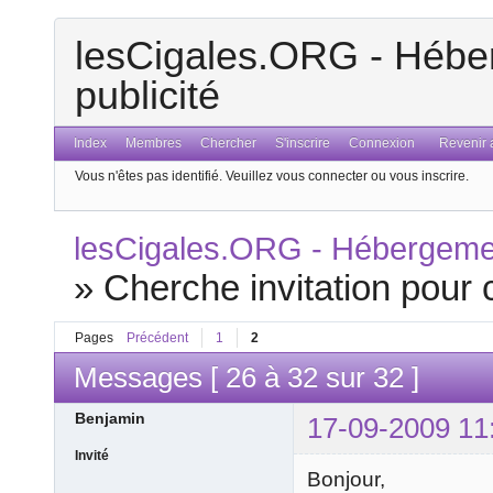
lesCigales.ORG - Héber
publicité
Index
Membres
Chercher
S'inscrire
Connexion
Revenir a
Vous n'êtes pas identifié.
Veuillez vous connecter ou vous inscrire.
lesCigales.ORG - Hébergement
»
Cherche invitation pour 
Pages
Précédent
1
2
Messages [ 26 à 32 sur 32 ]
Benjamin
17-09-2009 11
Invité
Bonjour,