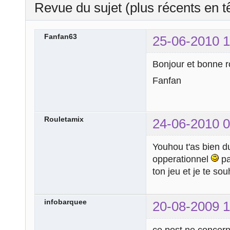
Revue du sujet (plus récents en t
Fanfan63
25-06-2010 1
Bonjour et bonne r
Fanfan
Rouletamix
24-06-2010 0
Youhou t'as bien du
opperationnel
pa
ton jeu et je te so
infobarquee
20-08-2009 1
ce post ne concern