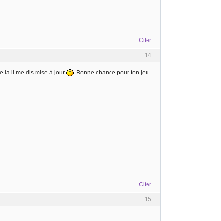
Citer
14
 la il me dis mise à jour
. Bonne chance pour ton jeu
Citer
15