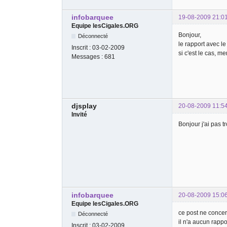
infobarquee
19-08-2009 21:0
Equipe lesCigales.ORG
Bonjour,
Déconnecté
le rapport avec le
Inscrit :
03-02-2009
si c'est le cas, m
Messages :
681
djsplay
20-08-2009 11:5
Invité
Bonjour j'ai pas t
infobarquee
20-08-2009 15:0
Equipe lesCigales.ORG
ce post ne concer
Déconnecté
il n'a aucun rapp
Inscrit :
03-02-2009