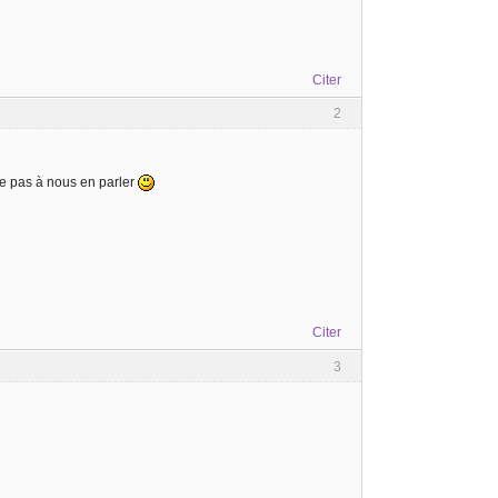
Citer
2
ite pas à nous en parler
Citer
3