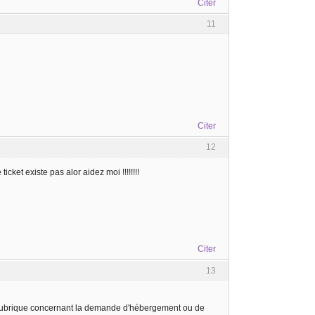
Citer
11
Citer
12
ket existe pas alor aidez moi !!!!!!!!
Citer
13
e rubrique concernant la demande d'hébergement ou de