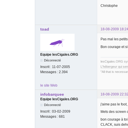
Christophe
toad
18-08-2009 18:2
Pas mal les petit
Bon courage et si
Equipe lesCigales.ORG
Déconnecté
lesCigales.ORG s
Inscrit :
11-07-2005
L'hébergeur qui sen
Messages :
2.394
"All that is necessar
le site Web
infobarquee
18-08-2009 22:3
Equipe lesCigales.ORG
j'aime pas le foot
Déconnecté
Inscrit :
03-02-2009
Mets des screen d
Messages :
681
bon courage à toi.
CLACK, suis deh