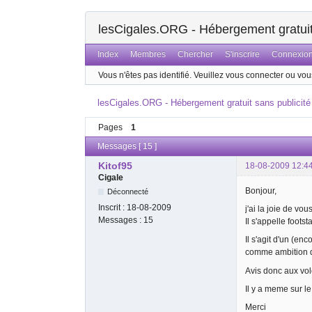
lesCigales.ORG - Hébergement gratuit 
Index
Membres
Chercher
S'inscrire
Connexio
Vous n'êtes pas identifié.
Veuillez vous connecter ou vous
lesCigales.ORG - Hébergement gratuit sans publicité
Pages
1
Messages [ 15 ]
Kitof95
18-08-2009 12:4
Cigale
Bonjour,
Déconnecté
Inscrit :
18-08-2009
j'ai la joie de vo
Messages :
15
Il s'appelle footsta
Il s'agit d'un (en
comme ambition d
Avis donc aux volon
Il y a meme sur le
Merci