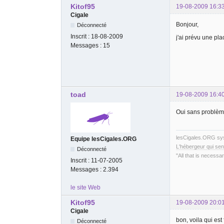
Kitof95
19-08-2009 16:3
Cigale
Bonjour,
Déconnecté
Inscrit :
18-08-2009
j'ai prévu une pla
Messages :
15
toad
19-08-2009 16:4
Oui sans problè
lesCigales.ORG s
Equipe lesCigales.ORG
L'hébergeur qui sen
Déconnecté
"All that is necessar
Inscrit :
11-07-2005
Messages :
2.394
le site Web
Kitof95
19-08-2009 20:0
Cigale
bon, voila qui est 
Déconnecté