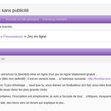
sans publicité
n
Revenir au site principal
Panneau membre
 inscrire.
»
Jeu en ligne
»
Présentations
4:44
us annoncer la (bientot) mise en ligne d'un jeu en ligne totalement gratuit ...
r (titre non definitif) , il est en version beta ... a l'adresse suivante :
http://footstar.les
core ?) jeu d'évelage ... sauf que la, vous élevez un footballeur (en fait, vous etes 
e jouer dans les plus grands clubs.
taires, l'inscription est simplissime, je suis a l'ecoute de tout ... critiques, moqueries,
 site, des liens vers un forum qui explique le jeu...