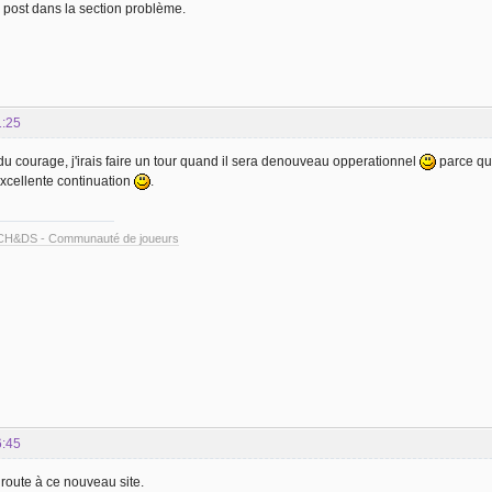
post dans la section problème.
1:25
du courage, j'irais faire un tour quand il sera denouveau opperationnel
parce que
excellente continuation
.
CH&DS - Communauté de joueurs
6:45
route à ce nouveau site.