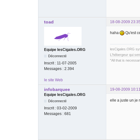
toad
18-08-2009 23:3
haha
Qu'est c
lesCigales.ORG s
Equipe lesCigales.ORG
L'hébergeur qui sen
Déconnecté
"All that is necessar
Inscrit :
11-07-2005
Messages :
2.394
le site Web
infobarquee
19-08-2009 10:1
Equipe lesCigales.ORG
elle a juste un j
Déconnecté
Inscrit :
03-02-2009
Messages :
681