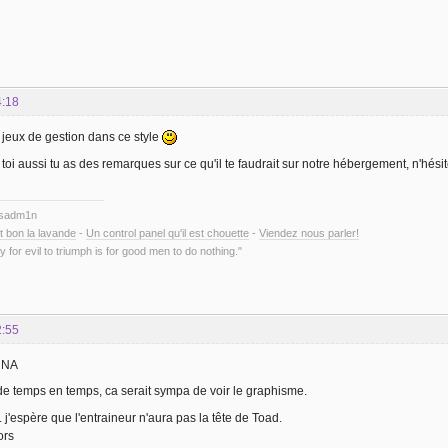
4:18
s jeux de gestion dans ce style
 toi aussi tu as des remarques sur ce qu'il te faudrait sur notre hébergement, n'hés
ysadm1n
t bon la lavande
-
Un control panel qu'il est chouette
-
Viendez nous parler!
y for evil to triumph is for good men to do nothing."
2:55
, NA
e temps en temps, ca serait sympa de voir le graphisme.
 j'espère que l'entraineur n'aura pas la tête de Toad.
ors