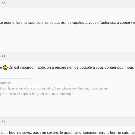
3:08
ce pour differents sponsors, entre autres, les cigales ... vous m'autorisez a copier / 
0:56
me
On est impardonnable, on a encore rien de potable à vous donner pour nous 
ysadm1n
t bon la lavande
-
Un control panel qu'il est chouette
-
Viendez nous parler!
y for evil to triumph is for good men to do nothing."
1:57
fait ... heu, ne soyez pas trop sévere, le graphisme, comment dire ... ben, je suis nul .