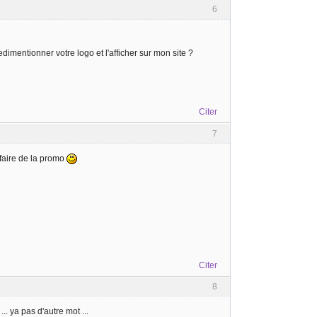
6
redimentionner votre logo et l'afficher sur mon site ?
Citer
7
faire de la promo
Citer
8
.. ya pas d'autre mot ...