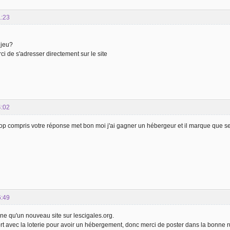
1:23
 jeu?
erci de s'adresser directement sur le site
4:02
rop compris votre réponse met bon moi j'ai gagner un hébergeur et il marque que se tic
6:49
ne qu'un nouveau site sur lescigales.org.
ort avec la loterie pour avoir un hébergement, donc merci de poster dans la bonn