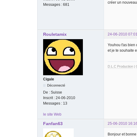
créer un nouveau 
Messages :
681
Rouletamix
24-06-2010 07:0
Youhou t'as bien 
et je te souhaite 
D.L.C Production
|
Cigale
Déconnecté
De :
Suisse
Inscrit :
24-06-2010
Messages :
13
le site Web
Fanfan63
25-06-2010 16:1
Bonjour et bonne 