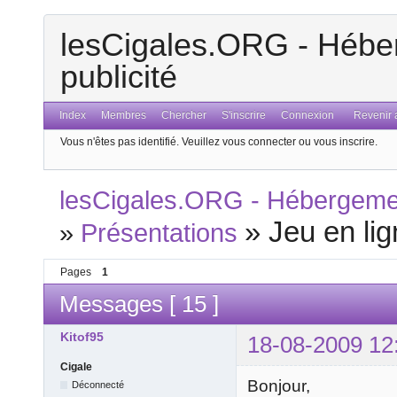
lesCigales.ORG - Héber
publicité
Index
Membres
Chercher
S'inscrire
Connexion
Revenir a
Vous n'êtes pas identifié.
Veuillez vous connecter ou vous inscrire.
lesCigales.ORG - Hébergement
»
Jeu en li
»
Présentations
Pages
1
Messages [ 15 ]
Kitof95
18-08-2009 12
Cigale
Bonjour,
Déconnecté