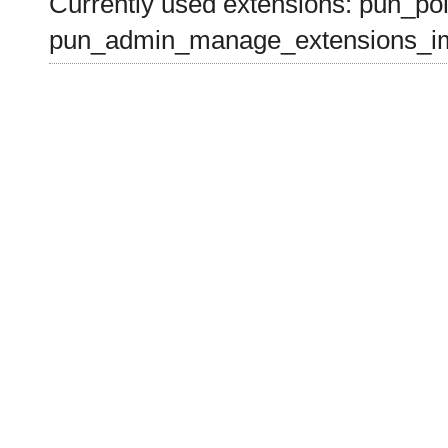
Currently used extensions: pun_pol
pun_admin_manage_extensions_im