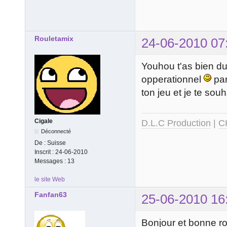
Rouletamix
24-06-2010 07
Youhou t'as bien du 
opperationnel
par
ton jeu et je te sou
Cigale
D.L.C Production
|
C
Déconnecté
De :
Suisse
Inscrit :
24-06-2010
Messages :
13
le site Web
Fanfan63
25-06-2010 16
Bonjour et bonne ro