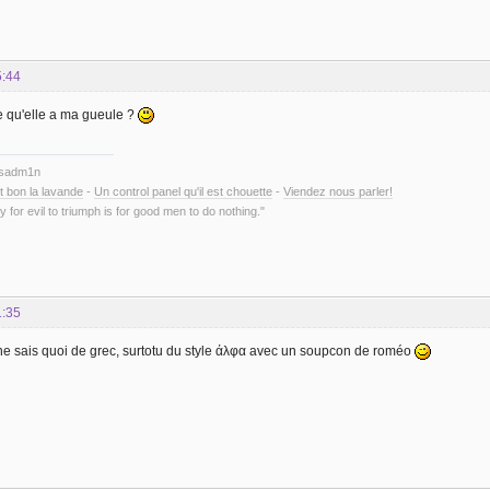
5:44
e qu'elle a ma gueule ?
ysadm1n
t bon la lavande
-
Un control panel qu'il est chouette
-
Viendez nous parler!
y for evil to triumph is for good men to do nothing."
1:35
e ne sais quoi de grec, surtotu du style άλφα avec un soupcon de roméo