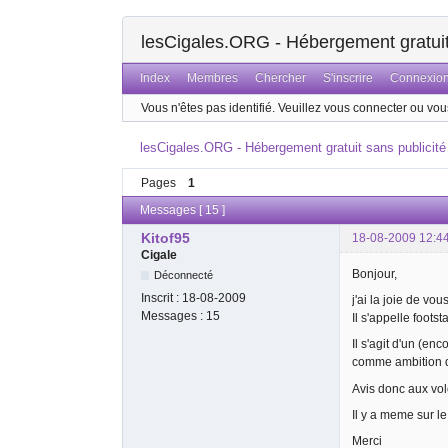
lesCigales.ORG - Hébergement gratuit 
Index
Membres
Chercher
S'inscrire
Connexio
Vous n'êtes pas identifié.
Veuillez vous connecter ou vous
lesCigales.ORG - Hébergement gratuit sans publicité
Pages
1
Messages [ 15 ]
Kitof95
18-08-2009 12:4
Cigale
Bonjour,
Déconnecté
Inscrit :
18-08-2009
j'ai la joie de vo
Messages :
15
Il s'appelle footsta
Il s'agit d'un (en
comme ambition d
Avis donc aux volon
Il y a meme sur le
Merci