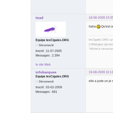
toad
18-08-2009 23:3
haha
Qu'est c
lesCigales.ORG s
Equipe lesCigales.ORG
L'hébergeur qui sen
Déconnecté
"All that is necessar
Inscrit :
11-07-2005
Messages :
2.394
le site Web
infobarquee
19-08-2009 10:1
Equipe lesCigales.ORG
elle a juste un j
Déconnecté
Inscrit :
03-02-2009
Messages :
681