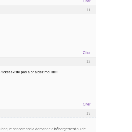
Citer
11
Citer
12
ket existe pas alor aidez moi !!!!!!!!
Citer
13
e rubrique concernant la demande d'hébergement ou de