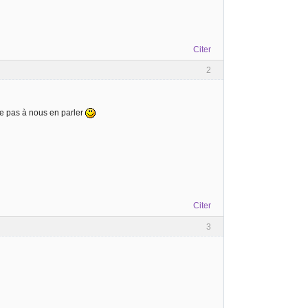
Citer
2
ite pas à nous en parler
Citer
3