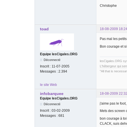
Christophe
toad
18-08-2009 18:2
Pas mal les petit
Bon courage et si
Equipe lesCigales.ORG
Déconnecté
lesCigales.ORG s
Inscrit :
11-07-2005
L'hébergeur qui sen
Messages :
2.394
"All that is necessar
le site Web
infobarquee
18-08-2009 22:3
Equipe lesCigales.ORG
j'aime pas le foot
Déconnecté
Inscrit :
03-02-2009
Mets des screen d
Messages :
681
bon courage à toi.
CLACK, suis deh