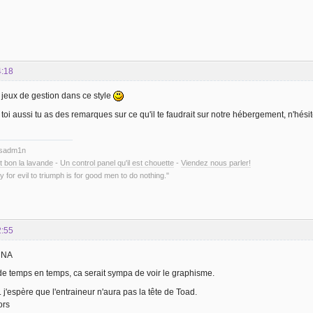
4:18
s jeux de gestion dans ce style
 toi aussi tu as des remarques sur ce qu'il te faudrait sur notre hébergement, n'hés
ysadm1n
t bon la lavande
-
Un control panel qu'il est chouette
-
Viendez nous parler!
y for evil to triumph is for good men to do nothing."
2:55
, NA
e temps en temps, ca serait sympa de voir le graphisme.
 j'espère que l'entraineur n'aura pas la tête de Toad.
ors