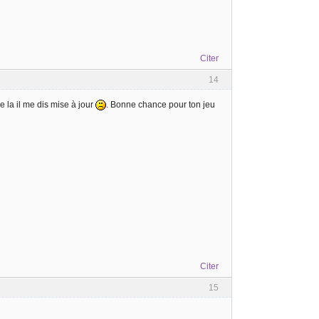
Citer
14
 la il me dis mise à jour
. Bonne chance pour ton jeu
Citer
15