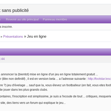
sans publicité
n
Revenir au site principal
Panneau membre
 inscrire.
»
Jeu en ligne
»
Présentations
4:44
us annoncer la (bientot) mise en ligne d'un jeu en ligne totalement gratuit ...
r (titre non definitif) , il est en version beta ... a l'adresse suivante :
http://footstar.les
core ?) jeu d'évelage ... sauf que la, vous élevez un footballeur (en fait, vous etes 
e jouer dans les plus grands clubs.
taires, l'inscription est simplissime, je suis a l'ecoute de tout ... critiques, moqueries,
 site, des liens vers un forum qui explique le jeu...