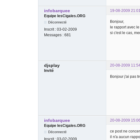
infobarquee
19-08-2009 21:0
Equipe lesCigales.ORG
Bonjour,
Déconnecté
le rapport avec le
Inscrit :
03-02-2009
si c'est le cas, m
Messages :
681
djsplay
20-08-2009 11:5
Invité
Bonjour j'ai pas t
infobarquee
20-08-2009 15:0
Equipe lesCigales.ORG
ce post ne concer
Déconnecté
il n'a aucun rapp
Inscrit :
03-02-2009