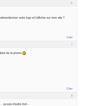
6
redimentionner votre logo et l'afficher sur mon site ?
Citer
7
faire de la promo
Citer
8
.. ya pas d'autre mot ...