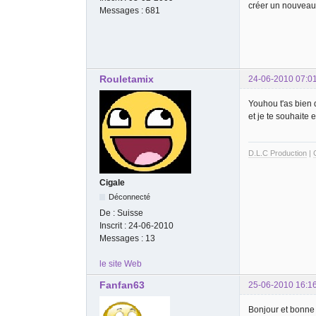
créer un nouveau 
Messages :
681
Rouletamix
24-06-2010 07:0
Youhou t'as bien 
et je te souhaite 
D.L.C Production
|
Cigale
Déconnecté
De :
Suisse
Inscrit :
24-06-2010
Messages :
13
le site Web
Fanfan63
25-06-2010 16:1
Bonjour et bonne 