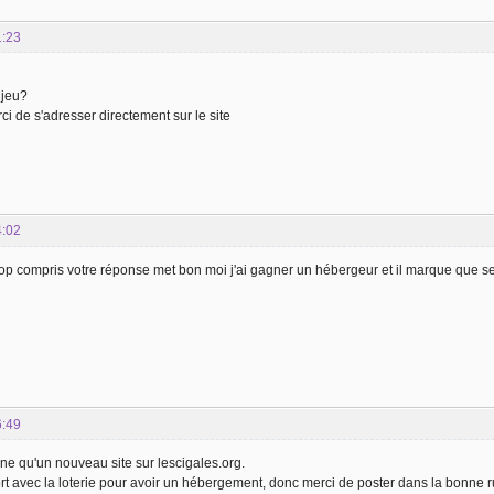
1:23
 jeu?
erci de s'adresser directement sur le site
4:02
rop compris votre réponse met bon moi j'ai gagner un hébergeur et il marque que se tic
6:49
ne qu'un nouveau site sur lescigales.org.
ort avec la loterie pour avoir un hébergement, donc merci de poster dans la bonn