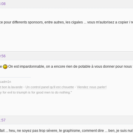
3:08
ce pour differents sponsors, entre autres, les cigales ... vous m'autorisez a copier / 
0:56
me
On est impardonnable, on a encore rien de potable à vous donner pour nous 
ysadm1n
t bon la lavande
-
Un control panel qu'il est chouette
-
Viendez nous parler!
y for evil to triumph is for good men to do nothing."
1:57
fait ... heu, ne soyez pas trop sévere, le graphisme, comment dire ... ben, je suis nul .