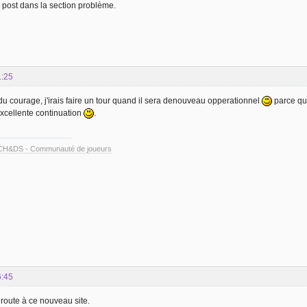
post dans la section problème.
1:25
du courage, j'irais faire un tour quand il sera denouveau opperationnel
parce que
excellente continuation
.
CH&DS - Communauté de joueurs
6:45
route à ce nouveau site.