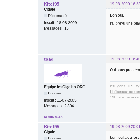
Kitof95
19-08-2009 16:3
Cigale
Bonjour,
Déconnecté
Inscrit :
18-08-2009
j'ai prévu une pla
Messages :
15
toad
19-08-2009 16:4
Oui sans problè
lesCigales.ORG s
Equipe lesCigales.ORG
L'hébergeur qui sen
Déconnecté
"All that is necessar
Inscrit :
11-07-2005
Messages :
2.394
le site Web
Kitof95
19-08-2009 20:0
Cigale
bon, voila qui est 
Déconnecté