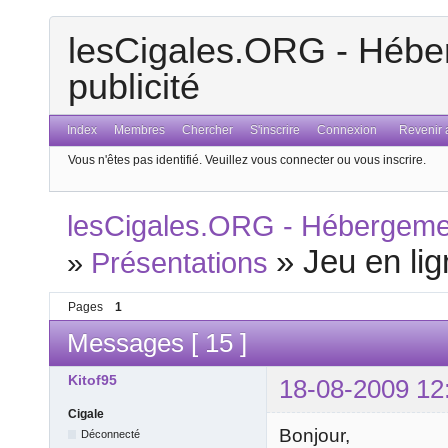
lesCigales.ORG - Héber
publicité
Index
Membres
Chercher
S'inscrire
Connexion
Revenir a
Vous n'êtes pas identifié.
Veuillez vous connecter ou vous inscrire.
lesCigales.ORG - Hébergement
»
Jeu en li
»
Présentations
Pages
1
Messages [ 15 ]
Kitof95
18-08-2009 12
Cigale
Bonjour,
Déconnecté