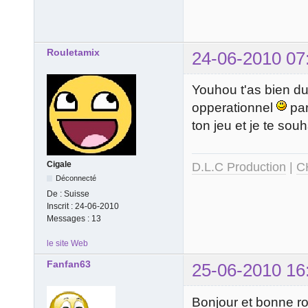
Rouletamix
24-06-2010 07
Youhou t'as bien du 
opperationnel
par
ton jeu et je te sou
Cigale
D.L.C Production
|
C
Déconnecté
De :
Suisse
Inscrit :
24-06-2010
Messages :
13
le site Web
Fanfan63
25-06-2010 16
Bonjour et bonne ro