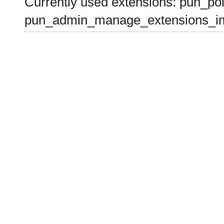
Currently used extensions: pun_pol
pun_admin_manage_extensions_im