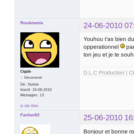
Rouletamix
24-06-2010 07
Youhou t'as bien du 
opperationnel
par
ton jeu et je te sou
Cigale
D.L.C Production
|
C
Déconnecté
De :
Suisse
Inscrit :
24-06-2010
Messages :
13
le site Web
Fanfan63
25-06-2010 16
Bonjour et bonne ro