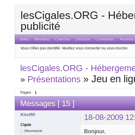
lesCigales.ORG - Héber
publicité
Index
Membres
Chercher
S'inscrire
Connexion
Revenir a
Vous n'êtes pas identifié.
Veuillez vous connecter ou vous inscrire.
lesCigales.ORG - Hébergement
»
Jeu en li
»
Présentations
Pages
1
Messages [ 15 ]
Kitof95
18-08-2009 12
Cigale
Bonjour,
Déconnecté