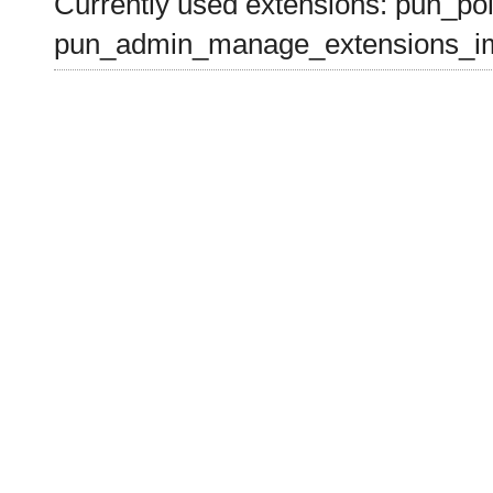
Currently used extensions: pun_pol
pun_admin_manage_extensions_im