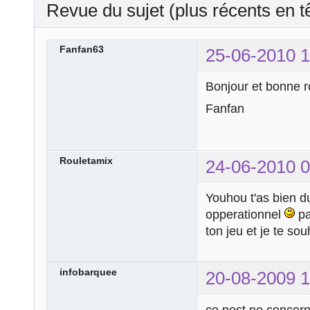
Revue du sujet (plus récents en t
Fanfan63
25-06-2010 1
Bonjour et bonne r
Fanfan
Rouletamix
24-06-2010 0
Youhou t'as bien du
opperationnel
pa
ton jeu et je te so
infobarquee
20-08-2009 1
ce post ne concern